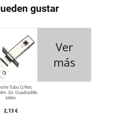
pueden gustar
Ver
más
porte Tubu C/Rec
m. Zn. Cuadradillo
6Mm
2,13 €