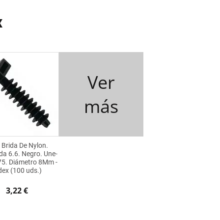
x
Ver
más
 Brida De Nylon.
da 6.6. Negro. Une-
5. Diámetro 8Mm -
dex (100 uds.)
3,22 €