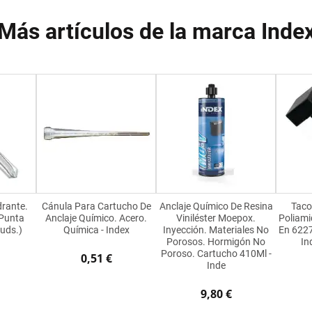
Más artículos de la marca Inde
drante.
Cánula Para Cartucho De
Anclaje Químico De Resina
Taco
 Punta
Anclaje Químico. Acero.
Viniléster Moepox.
Poliami
uds.)
Química - Index
Inyección. Materiales No
En 6227
Porosos. Hormigón No
In
Poroso. Cartucho 410Ml -
0,51 €
Inde
9,80 €