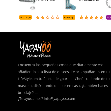
Cabeza Plana
Antidesmoldeante
Pozidriv 4,5-40
Mirsil. Aerosol
+++ (1000 Uds.)
Presurizado. 650
Cc
Bricolaje
Bricolaje
Ma
Encuentra las pequeñas cosas que diariamente vas
añadiendo a tu lista de deseos. Te acompañamos en tu
LifeStyle, en tu faceta de gourmet Chef, cuidando de tu
mascota, disfrutando del bar en casa, ¿también haces
bricolaje? ...
¿Te ayudamos?
info@yapayoo.com