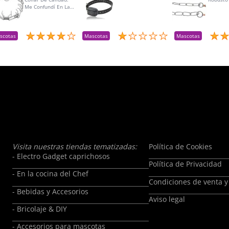
Me Confundí En La
Talla Para Mí Perra Y
Amablemente Me
Aceptaron La
Devolución Y Lo
scotas
Mascotas
Mascotas
Reemplacé Por La
Talla Adecuada
Visita nuestras tiendas tematizadas:
Política de Cookies
- Electro Gadget caprichosos
Política de Privacidad
- En la cocina del Chef
Condiciones de venta y
- Bebidas y Accesorios
Aviso legal
- Bricolaje & DIY
- Accesorios para mascotas