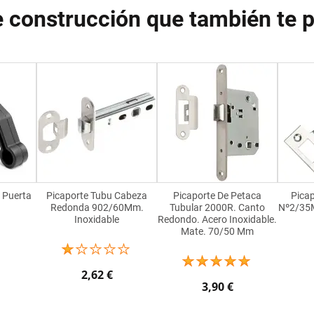
e construcción que también te 
 Puerta
Picaporte Tubu Cabeza
Picaporte De Petaca
Pica
Redonda 902/60Mm.
Tubular 2000R. Canto
Nº2/35M
Inoxidable
Redondo. Acero Inoxidable.
Mate. 70/50 Mm
2,62 €
3,90 €