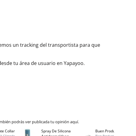
aremos un tracking del transportista para que
 desde tu área de usuario en Yapayoo.
mbién podrás ver publicada tu opinión aquí.
te Collar
Spray De Silicona
Buen Producto
Spray
 Y Cómodo
Bien Producto,