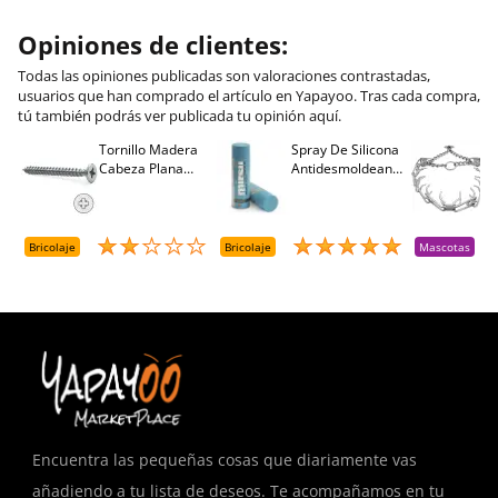
Opiniones de clientes:
Todas las opiniones publicadas son valoraciones contrastadas,
usuarios que han comprado el artículo en Yapayoo. Tras cada compra,
tú también podrás ver publicada tu opinión aquí.
Tornillo Madera
Spray De Silicona
C
Cabeza Plana
Antidesmoldeante
C
M
Pozidriv 4,5-40
Mirsil. Aerosol
T
+++ (1000 Uds.)
Presurizado. 650
A
Cc
A
D
Bricolaje
Bricolaje
Mascotas
R
T
Encuentra las pequeñas cosas que diariamente vas
añadiendo a tu lista de deseos. Te acompañamos en tu