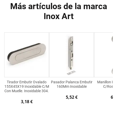
Más artículos de la marca
Inox Art
Tirador Embutir Ovalado
Pasador Palanca Embutir
Manillon In
155X45X19 Inoxidable C/M
160Mm Inoxidable
C/Roset
Con Muelle. Inoxidable 304.
5,52 €
6,7
3,18 €