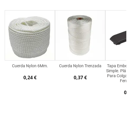
Cuerda Nylon 6Mm.
Cuerda Nylon Trenzada
Tapa Embelle
Simple. Plásti
Para Colgador
0,24 €
0,37 €
Ferra
0,1