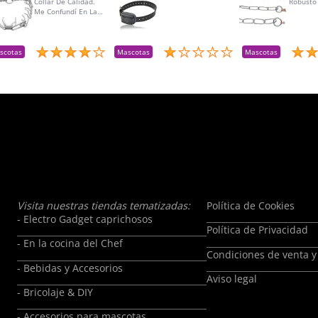
Collar De Calidad.
Robusto
Me Confundí En La
Talla Para Mí Perra Y
Amablemente Me
Aceptaron La
Devolución Y Lo
scotas
Mascotas
Mascotas
Reemplacé Por La
Talla Adecuada
Visita nuestras tiendas tematizadas:
Política de Cookies
- Electro Gadget caprichosos
Política de Privacidad
- En la cocina del Chef
Condiciones de venta y
- Bebidas y Accesorios
Aviso legal
- Bricolaje & DIY
- Accesorios para mascotas