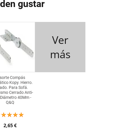
eden gustar
Ver
más
sorte Compás
tico Kopy. Hierro.
ado. Para Sofá.
smo Cerrado Anti-
. Diámetro 40Mm -
Q&Q
2,65 €