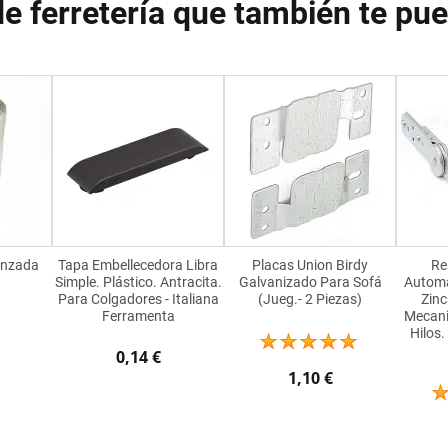
de ferretería que también te pu
enzada
Tapa Embellecedora Libra
Placas Union Birdy
Re
Simple. Plástico. Antracita.
Galvanizado Para Sofá
Automá
Para Colgadores - Italiana
(Jueg.- 2 Piezas)
Zinc
Ferramenta
Mecani
Hilos
0,14 €
1,10 €