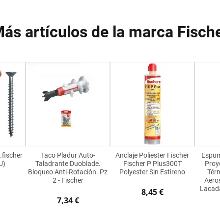
ás artículos de la marca Fisch
.fischer
Taco Pladur Auto-
Anclaje Poliester Fischer
Espum
U)
Taladrante Duoblade.
Fischer P Plus300T
Proye
Bloqueo Anti-Rotación. Pz
Polyester Sin Estireno
Térm
2 - Fischer
Aeros
Lacada
8,45 €
7,34 €