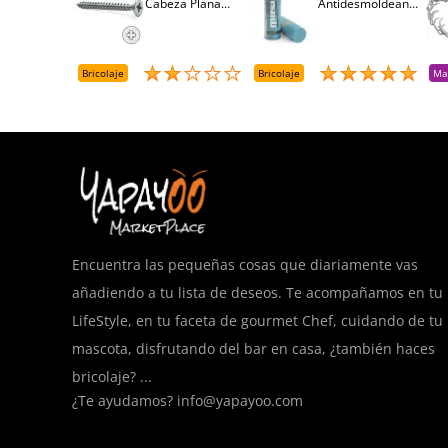
Cabeza Plana
Antidesmoldeante
Pozidriv 4,5-40
Mirsil. Aerosol
+++ (1000 Uds.)
Presurizado. 650
Cc
Bricolaje
Bricolaje
Ma
Encuentra las pequeñas cosas que diariamente vas
añadiendo a tu lista de deseos. Te acompañamos en tu
LifeStyle, en tu faceta de gourmet Chef, cuidando de tu
mascota, disfrutando del bar en casa, ¿también haces
bricolaje? ...
¿Te ayudamos?
info@yapayoo.com