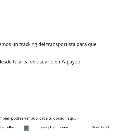
aremos un tracking del transportista para que
 desde tu área de usuario en Yapayoo.
mbién podrás ver publicada tu opinión aquí.
te Collar
Spray De Silicona
Buen Producto
Spray