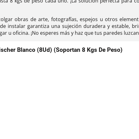
sta 8 kgs de peso cada uno. ¡La solución perfecta para c
colgar obras de arte, fotografías, espejos u otros eleme
l de instalar garantiza una sujeción duradera y estable, b
r u oficina. ¡No esperes más y haz que tus paredes luzcan 
Fischer Blanco (8Ud) (Soportan 8 Kgs De Peso)