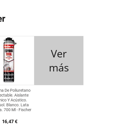
er
Ver
más
a De Poliuretano
ctable. Aislante
ico Y Acústico.
ol. Blanco. Lata
. 700 Ml - Fischer
16,47 €