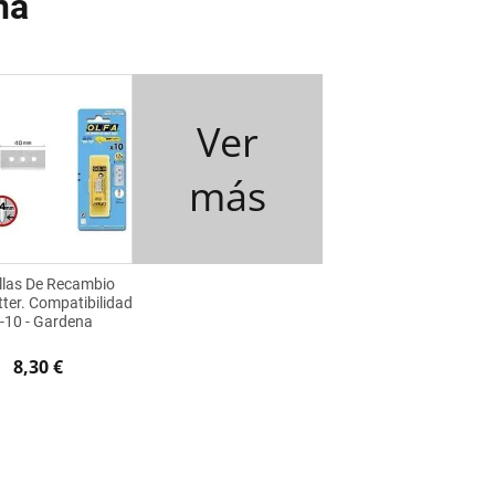
na
Ver
más
llas De Recambio
ter. Compatibilidad
-10 - Gardena
8,30 €