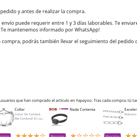
 pedido y antes de realizar la compra.
el envío puede requerir entre 1 y 3 días laborables. Te envi
do. Te mantenemos informado por WhatsApp!
la compra, podrás también llevar el seguimiento del pedido
 usuarios que han comprado el artículo en Yapayoo. Tras cada compra, tú ta
Collar
Nada Contenta
Excelen
Collar De Calidad.
Robusto
Me Confundí En La
Talla Para Mí Perra Y
Amablemente Me
Aceptaron La
Devolución Y Lo
scotas
Mascotas
Mascotas