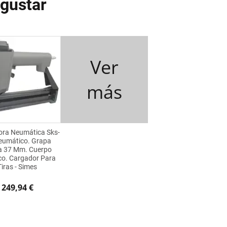
gustar
Ver
más
ra Neumática Sks-
eumático. Grapa
a 37 Mm. Cuerpo
co. Cargador Para
Tiras - Simes
249,94 €