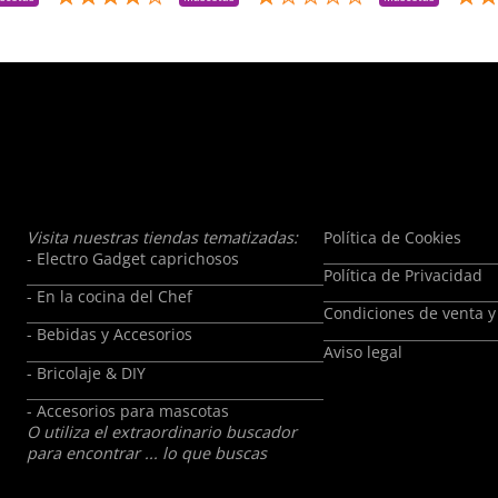
Reemplacé Por La
Talla Adecuada
Visita nuestras tiendas tematizadas:
Política de Cookies
- Electro Gadget caprichosos
Política de Privacidad
- En la cocina del Chef
Condiciones de venta y
- Bebidas y Accesorios
Aviso legal
- Bricolaje & DIY
- Accesorios para mascotas
O utiliza el extraordinario buscador
para encontrar ... lo que buscas