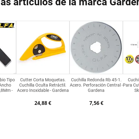
ás artículos de la marca Garde
bio Tipo
Cutter Corta Moquetas.
Cuchilla Redonda Rb 45-1.
Cuchi
 Ancho
Cuchilla Oculta Retráctil.
Acero. Perforación Central -
Para Cut
,8Mm -
Acero Inoxidable - Gardena
Gardena
Sk
24,88 €
7,56 €