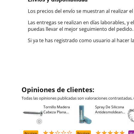
Los precios del envío se muestran al realizar el
Las entregas se realizan en días laborables, y 
puedas llevar el mejor seguimiento del pedi
Si ya te has registrado como usuario al hacer 
Opiniones de clientes:
Todas las opiniones publicadas son valoraciones contrastadas,
Tornillo Madera
Spray De Silicona
Cabeza Plana
Antidesmoldeante
Pozidriv 4,5-40
Mirsil. Aerosol
+++ (1000 Uds.)
Presurizado. 650
Cc
Bricolaje
Bricolaje
Ma