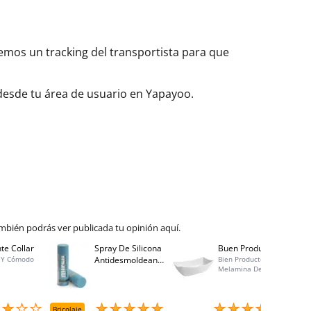
aremos un tracking del transportista para que
 desde tu área de usuario en Yapayoo.
mbién podrás ver publicada tu opinión aquí.
te Collar
Spray De Silicona
Buen Producto
Spray
 Y Cómodo
Antidesmoldeante
Bien Producto,
Bo 40
Melamina De
Mirsil. Aerosol
Calidad, Buen
Presurizado. 650
Precio, Atención Al
Cc
Cliente Excelente,
Entrega Rápida
Bricolaje
Menaje
Brico