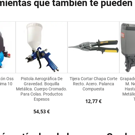
mientas que también te pueden 
tón Oss
Pistola Aerográfica De
Tijera Cortar Chapa Corte
Grapado
ima 10
Gravedad. Boquilla
Recto. Acero. Palanca
M. N
Metálica. Cuerpo Cromado.
Compuesta
Hast
Para Colas. Productos
Metáli
Espesos
12,77 €
54,53 €