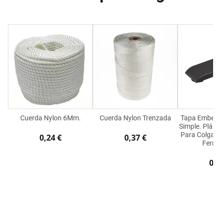
Cuerda Nylon 6Mm.
Cuerda Nylon Trenzada
Tapa Embelle
Simple. Plásti
Para Colgador
0,24 €
0,37 €
Ferra
0,1