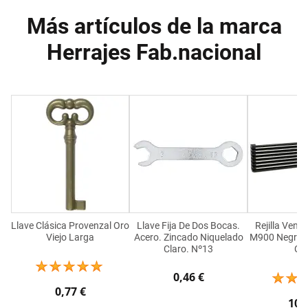
Más artículos de la marca
Herrajes Fab.nacional
Llave Clásica Provenzal Oro
Llave Fija De Dos Bocas.
Rejilla Vent
Viejo Larga
Acero. Zincado Niquelado
M900 Negro (8
Claro. Nº13
Caj
0,46 €
0,77 €
10,