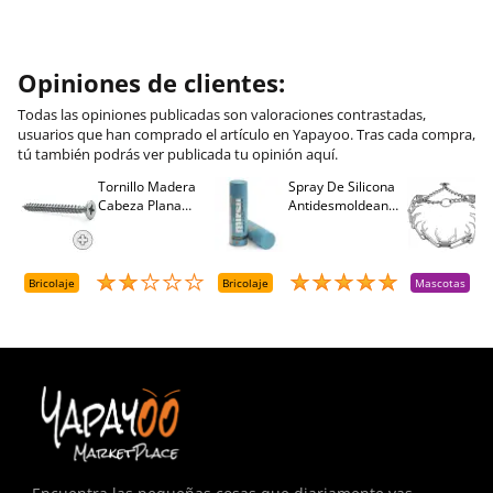
Opiniones de clientes:
Todas las opiniones publicadas son valoraciones contrastadas,
usuarios que han comprado el artículo en Yapayoo. Tras cada compra,
tú también podrás ver publicada tu opinión aquí.
Tornillo Madera
Spray De Silicona
C
Cabeza Plana
Antidesmoldeante
C
M
Pozidriv 4,5-40
Mirsil. Aerosol
T
+++ (1000 Uds.)
Presurizado. 650
A
Cc
A
D
Bricolaje
Bricolaje
Mascotas
R
T