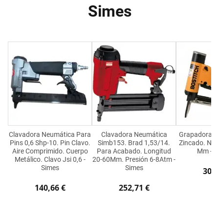
Simes
Clavadora Neumática Para
Clavadora Neumática
Grapadora Pa
Pins 0,6 Shp-10. Pin Clavo.
Simb153. Brad 1,53/14.
Zincado. Neu
Aire Comprimido. Cuerpo
Para Acabado. Longitud
Mm - B
Metálico. Clavo Jsi 0,6 -
20-60Mm. Presión 6-8Atm -
Simes
Simes
300,
140,66 €
252,71 €