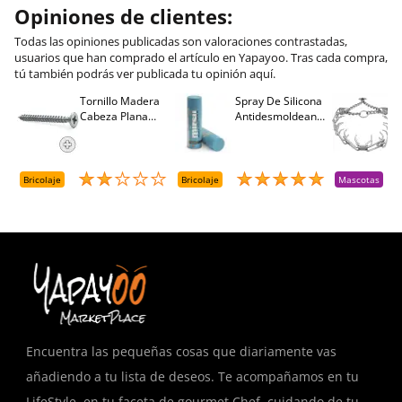
Opiniones de clientes:
Todas las opiniones publicadas son valoraciones contrastadas,
usuarios que han comprado el artículo en Yapayoo. Tras cada compra,
tú también podrás ver publicada tu opinión aquí.
Tornillo Madera
Spray De Silicona
C
Cabeza Plana
Antidesmoldeante
C
M
Pozidriv 4,5-40
Mirsil. Aerosol
T
+++ (1000 Uds.)
Presurizado. 650
A
Cc
A
D
Bricolaje
Bricolaje
Mascotas
R
T
Encuentra las pequeñas cosas que diariamente vas
añadiendo a tu lista de deseos. Te acompañamos en tu
LifeStyle, en tu faceta de gourmet Chef, cuidando de tu