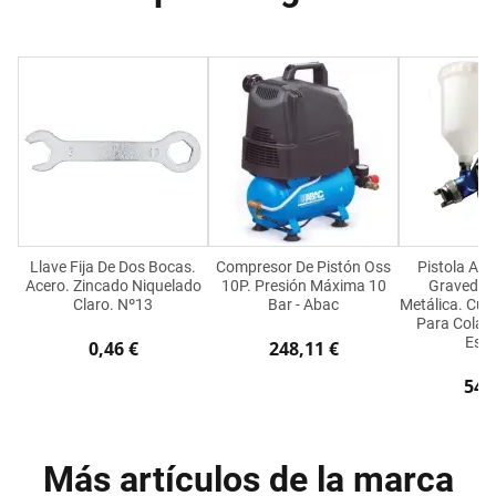
Llave Fija De Dos Bocas.
Compresor De Pistón Oss
Pistola Aer
Acero. Zincado Niquelado
10P. Presión Máxima 10
Gravedad.
Claro. Nº13
Bar - Abac
Metálica. Cu
Para Colas
Esp
0,46 €
248,11 €
54,
Más artículos de la marca