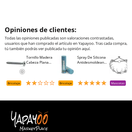
Opiniones de clientes:
Todas las opiniones publicadas son valoraciones contrastadas,
usuarios que han comprado el artículo en Yapayoo. Tras cada compra,
tú también podrás ver publicada tu opinión aquí.
Tornillo Madera
Spray De Silicona
C
Cabeza Plana
Antidesmoldeante
C
M
Pozidriv 4,5-40
Mirsil. Aerosol
T
+++ (1000 Uds.)
Presurizado. 650
A
Cc
A
D
Bricolaje
Bricolaje
Mascotas
R
T