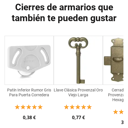
Cierres de armarios que
también te pueden gustar
Patín Inferior Rumor Gris
Llave Clásica Provenzal Oro
Cerradur
Para Puerta Corredera
Viejo Larga
Provenzal P
Hexagon
0,38 €
0,77 €
3,7