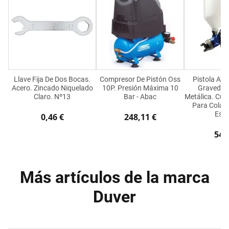
Llave Fija De Dos Bocas.
Compresor De Pistón Oss
Pistola Aer
Acero. Zincado Niquelado
10P. Presión Máxima 10
Gravedad.
Claro. Nº13
Bar - Abac
Metálica. Cu
Para Colas
Esp
0,46 €
248,11 €
54,
Más artículos de la marca
Duver