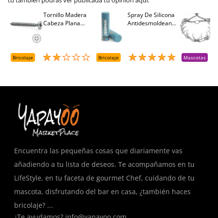
tú también podrás ver publicada tu opinión aquí.
Tornillo Madera
Spray De Silicona
C
Cabeza Plana
Antidesmoldeante
C
M
Pozidriv 4,5-40
Mirsil. Aerosol
T
+++ (1000 Uds.)
Presurizado. 650
A
Cc
A
D
Bricolaje
Bricolaje
Mascotas
R
T
Encuentra las pequeñas cosas que diariamente vas
añadiendo a tu lista de deseos. Te acompañamos en tu
LifeStyle, en tu faceta de gourmet Chef, cuidando de tu
mascota, disfrutando del bar en casa, ¿también haces
bricolaje? ...
¿Te ayudamos?
info@yapayoo.com