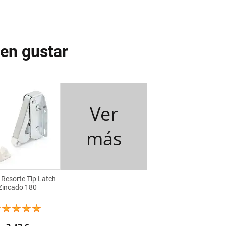
den gustar
Ver
más
 Resorte Tip Latch
Zincado 180