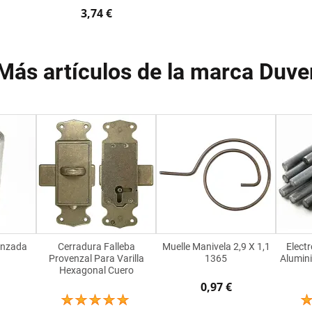
3,74 €
Más artículos de la marca Duve
enzada
Cerradura Falleba
Muelle Manivela 2,9 X 1,1
Elect
Provenzal Para Varilla
1365
Alumini
Hexagonal Cuero
0,97 €