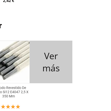
2,42 €
r
Ver
más
rodo Revestido De
o Si12 E4047 2,5 X
350 Mm