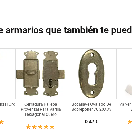
e armarios que también te pue
enzal Oro
Cerradura Falleba
Bocallave Ovalado De
Vaivén
a
Provenzal Para Varilla
Sobreponer 70 20X35
Hexagonal Cuero
0,47 €