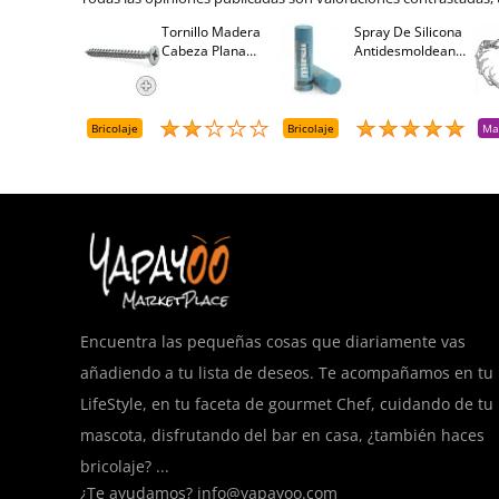
Tornillo Madera
Spray De Silicona
Cabeza Plana
Antidesmoldeante
Pozidriv 4,5-40
Mirsil. Aerosol
+++ (1000 Uds.)
Presurizado. 650
Cc
Bricolaje
Bricolaje
Ma
Encuentra las pequeñas cosas que diariamente vas
añadiendo a tu lista de deseos. Te acompañamos en tu
LifeStyle, en tu faceta de gourmet Chef, cuidando de tu
mascota, disfrutando del bar en casa, ¿también haces
bricolaje? ...
¿Te ayudamos?
info@yapayoo.com