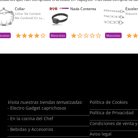
Collar
Nada Contenta
Excelen
Collar De Calidad.
Robusto
Me Confundí En La
Talla Para Mí Perra Y
Amablemente Me
Aceptaron La
Devolución Y Lo
scotas
Mascotas
Mascotas
Reemplacé Por La
Talla Adecuada
Visita nuestras tiendas tematizadas:
Política de Cookies
- Electro Gadget caprichosos
Política de Privacidad
- En la cocina del Chef
Condiciones de venta y
- Bebidas y Accesorios
Aviso legal