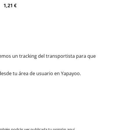
1,21 €
aremos un tracking del transportista para que
 desde tu área de usuario en Yapayoo.
mbién podrás ver publicada tu opinión aquí.