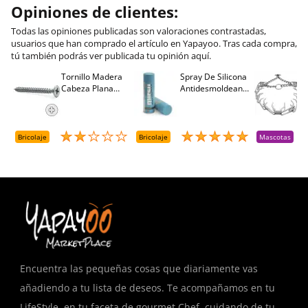
Opiniones de clientes:
Todas las opiniones publicadas son valoraciones contrastadas,
usuarios que han comprado el artículo en Yapayoo. Tras cada compra,
tú también podrás ver publicada tu opinión aquí.
Tornillo Madera
Spray De Silicona
C
Cabeza Plana
Antidesmoldeante
C
M
Pozidriv 4,5-40
Mirsil. Aerosol
T
+++ (1000 Uds.)
Presurizado. 650
A
Cc
A
D
Bricolaje
Bricolaje
Mascotas
R
T
Encuentra las pequeñas cosas que diariamente vas
añadiendo a tu lista de deseos. Te acompañamos en tu
LifeStyle, en tu faceta de gourmet Chef, cuidando de tu