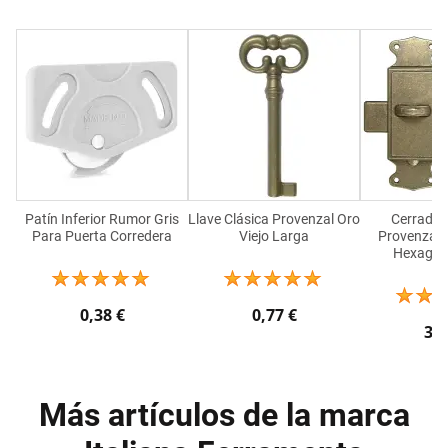
Patín Inferior Rumor Gris
Llave Clásica Provenzal Oro
Cerradur
Para Puerta Corredera
Viejo Larga
Provenzal P
Hexagon
0,38 €
0,77 €
3,7
Más artículos de la marca