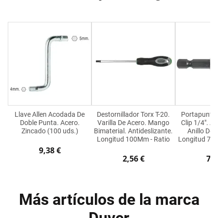
Llave Allen Acodada De
Destornillador Torx T-20.
Portapunta
Doble Punta. Acero.
Varilla De Acero. Mango
Clip 1/4". A
Zincado (100 uds.)
Bimaterial. Antideslizante.
Anillo De 
Longitud 100Mm - Ratio
Longitud 75M
9,38 €
2,56 €
7,2
Más artículos de la marca