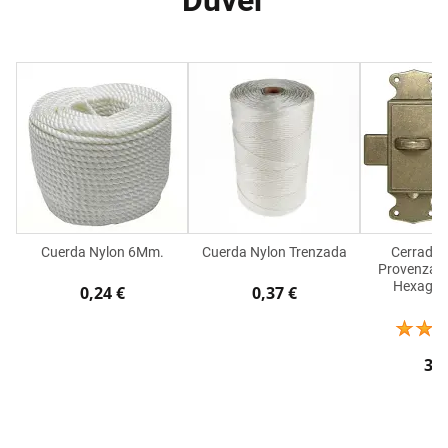
Duver
Cuerda Nylon 6Mm.
Cuerda Nylon Trenzada
Cerradur
Provenzal P
Hexagon
0,24 €
0,37 €
3,7