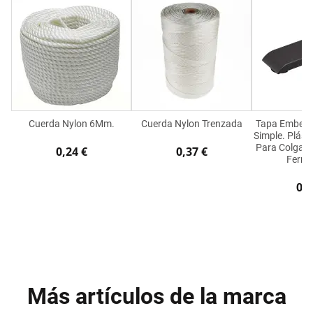
Cuerda Nylon 6Mm.
Cuerda Nylon Trenzada
Tapa Embelle
Simple. Plásti
Para Colgador
0,24 €
0,37 €
Ferra
0,1
Más artículos de la marca