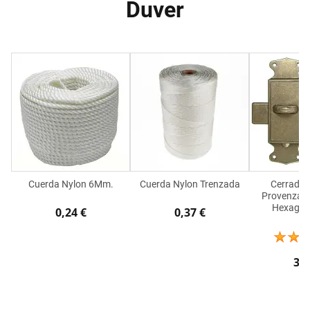
Duver
Cuerda Nylon 6Mm.
Cuerda Nylon Trenzada
Cerradur
Provenzal P
Hexagon
0,24 €
0,37 €
3,7