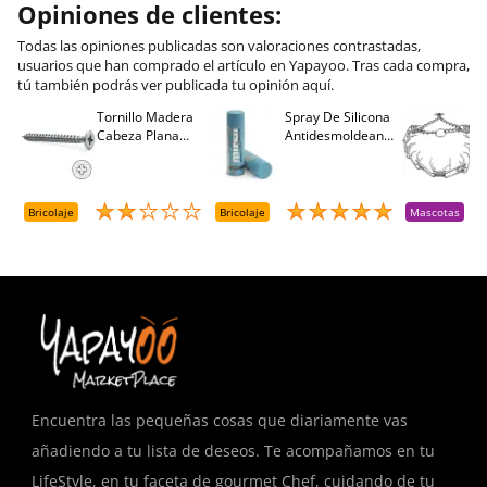
Opiniones de clientes:
Todas las opiniones publicadas son valoraciones contrastadas,
usuarios que han comprado el artículo en Yapayoo. Tras cada compra,
tú también podrás ver publicada tu opinión aquí.
Tornillo Madera
Spray De Silicona
C
Cabeza Plana
Antidesmoldeante
C
M
Pozidriv 4,5-40
Mirsil. Aerosol
T
+++ (1000 Uds.)
Presurizado. 650
A
Cc
A
D
Bricolaje
Bricolaje
Mascotas
R
T
Encuentra las pequeñas cosas que diariamente vas
añadiendo a tu lista de deseos. Te acompañamos en tu
LifeStyle, en tu faceta de gourmet Chef, cuidando de tu