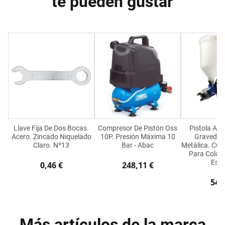
te pueden gustar
Llave Fija De Dos Bocas.
Compresor De Pistón Oss
Pistola Aer
Acero. Zincado Niquelado
10P. Presión Máxima 10
Gravedad.
Claro. Nº13
Bar - Abac
Metálica. Cu
Para Colas
Esp
0,46 €
248,11 €
54,
Más artículos de la marca