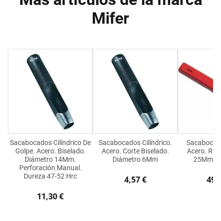
Mifer
Sacabocados Cilíndrico De
Sacabocados Cilíndrico.
Sacabocad
Golpe. Acero. Biselado.
Acero. Corte Biselado.
Acero. Roj
Diámetro 14Mm.
Diámetro 6Mm
25Mm. 4
Perforación Manual.
Dureza 47-52 Hrc
4,57 €
49,
11,30 €