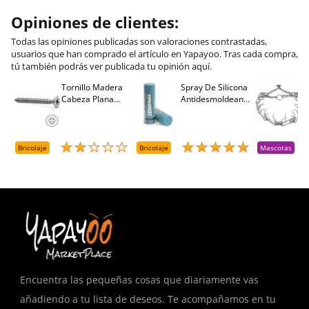
Opiniones de clientes:
Todas las opiniones publicadas son valoraciones contrastadas,
usuarios que han comprado el artículo en Yapayoo. Tras cada compra,
tú también podrás ver publicada tu opinión aquí.
Tornillo Madera
Spray De Silicona
C
Cabeza Plana
Antidesmoldeante
C
M
Pozidriv 4,5-40
Mirsil. Aerosol
T
+++ (1000 Uds.)
Presurizado. 650
A
Cc
A
D
Bricolaje
Bricolaje
Mascotas
R
T
Encuentra las pequeñas cosas que diariamente vas
añadiendo a tu lista de deseos. Te acompañamos en tu