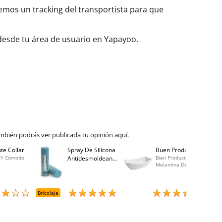
aremos un tracking del transportista para que
 desde tu área de usuario en Yapayoo.
mbién podrás ver publicada tu opinión aquí.
te Collar
Spray De Silicona
Buen Producto
Spray
 Y Cómodo
Antidesmoldeante
Bien Producto,
Bo 40
Melamina De
Mirsil. Aerosol
Calidad, Buen
Presurizado. 650
Precio, Atención Al
Cc
Cliente Excelente,
Entrega Rápida
Bricolaje
Menaje
Brico