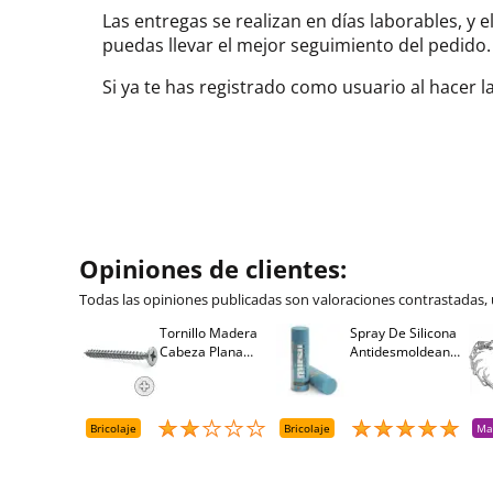
Las entregas se realizan en días laborables, y 
puedas llevar el mejor seguimiento del pedi
Si ya te has registrado como usuario al hacer 
Opiniones de clientes:
Todas las opiniones publicadas son valoraciones contrastadas,
Tornillo Madera
Spray De Silicona
Cabeza Plana
Antidesmoldeante
Pozidriv 4,5-40
Mirsil. Aerosol
+++ (1000 Uds.)
Presurizado. 650
Cc
Bricolaje
Bricolaje
Ma