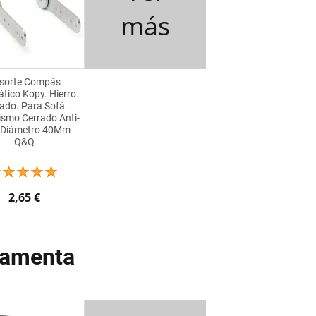
más
sorte Compás
tico Kopy. Hierro.
ado. Para Sofá.
smo Cerrado Anti-
. Diámetro 40Mm -
Q&Q
2,65 €
rramenta