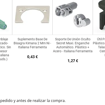
blaje
Suplemento Base De
Soporte De Unión Oculto
Útil 
ncado-
Bisagra Kimana 2 Mm Ni -
Secret Maxi. Enganche
Plástico
ico. Sin
Italiana Ferramenta
Automático. Plástico +
Tala
pesor
Acero - Italiana Ferramenta
Cen
aliana
0,43 €
uds.)
1,27 €
 pedido y antes de realizar la compra.