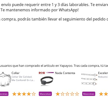
el envío puede requerir entre 1 y 3 días laborables. Te envi
do. Te mantenemos informado por WhatsApp!
la compra, podrás también llevar el seguimiento del pedido
 usuarios que han comprado el artículo en Yapayoo. Tras cada compra, tú ta
Collar
Nada Contenta
Excelen
Collar De Calidad.
Robusto
Me Confundí En La
Talla Para Mí Perra Y
Amablemente Me
Aceptaron La
Devolución Y Lo
scotas
Mascotas
Mascotas
Reemplacé Por La
Talla Adecuada