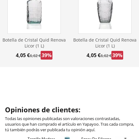
Botella de Cristal Quid Renova
Botella de Cristal Quid Renova
Licor (1 L)
Licor (1 L)
4,05 €
39%
4,05 €
39%
6,62 €
6,62 €
Opiniones de clientes:
Todas las opiniones publicadas son valoraciones contrastadas,
usuarios que han comprado el artículo en Yapayoo. Tras cada compra,
tú también podrás ver publicada tu opinión aquí.
Tornillo Madera
Spray De Silicona
C