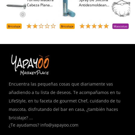
Cabeza Plana
Antidesmoldeante
C
M
Pozidriv 4,5-40
Mirsil. Aerosol
T
+++ (1000 Uds.)
Presurizado. 650
A
Cc
A
D
Bricolaje
Bricolaje
Mascotas
R
T
Encuentra las pequeñas cosas que diariamente vas
añadiendo a tu lista de deseos. Te acompañamos en tu
LifeStyle, en tu faceta de gourmet Chef, cuidando de tu
mascota, disfrutando del bar en casa, ¿también haces
bricolaje? ...
¿Te ayudamos?
info@yapayoo.com