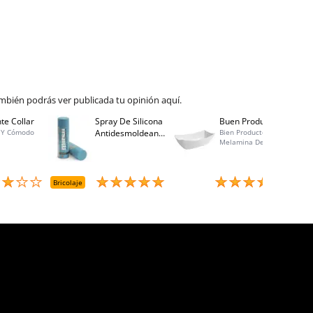
mbién podrás ver publicada tu opinión aquí.
te Collar
Spray De Silicona
Buen Producto
Spray
 Y Cómodo
Antidesmoldeante
Bien Producto,
Bo 40
Melamina De
Mirsil. Aerosol
Calidad, Buen
Presurizado. 650
Precio, Atención Al
Cc
Cliente Excelente,
Entrega Rápida
Bricolaje
Menaje
Brico