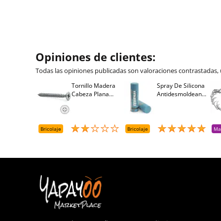
Opiniones de clientes:
Todas las opiniones publicadas son valoraciones contrastadas,
Tornillo Madera
Spray De Silicona
Cabeza Plana
Antidesmoldeante
Pozidriv 4,5-40
Mirsil. Aerosol
+++ (1000 Uds.)
Presurizado. 650
Cc
Bricolaje
Bricolaje
Ma