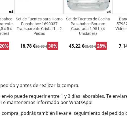
sabahce
Set de Fuentes para Horno
Set de Fuentes de Cocina
Ban
parente
Pasabahce 1690037
Pasabahce Borcam
57982
5 x 5 x
Transparente Cristal 1 L 2
Cuadrada 1,95 L (4
Vidrio 
ades)
Piezas
Unidades)
20%
18,78 €
30%
45,22 €
28%
7,1
26,83 €
63,03 €
 pedido y antes de realizar la compra.
el envío puede requerir entre 1 y 3 días laborables. Te envi
do. Te mantenemos informado por WhatsApp!
la compra, podrás también llevar el seguimiento del pedido