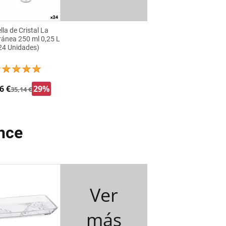
lla de Cristal La
ránea 250 ml 0,25 L
24 Unidades)
6 €
29%
35,14 €
hce
Ver
más