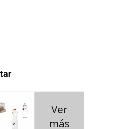
tar
Ver
más