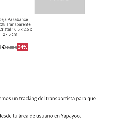
deja Pasabahce
28 Transparente
Cristal 16,5 x 2,6 x
27,5 cm
4 €
34%
10,88 €
aremos un tracking del transportista para que
 desde tu área de usuario en Yapayoo.