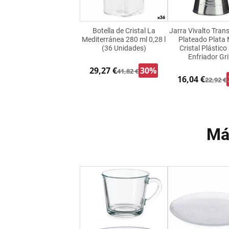
Botella de Cristal La
Jarra Vivalto Tran
Mediterránea 280 ml 0,28 l
Plateado Plata 
(36 Unidades)
Cristal Plástico
Enfriador Gri
29,27 €
30%
41,82 €
16,04 €
22,92 €
Má