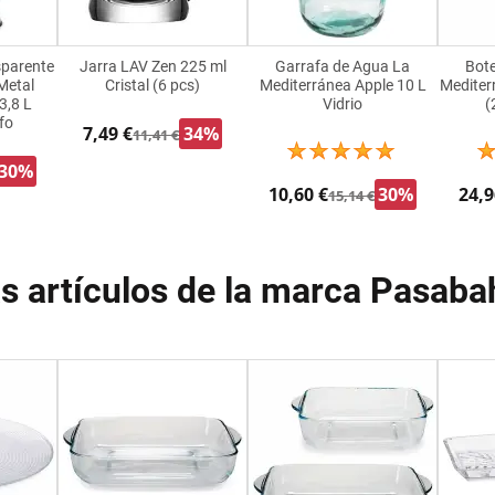
sparente
Jarra LAV Zen 225 ml
Garrafa de Agua La
Bote
Metal
Cristal (6 pcs)
Mediterránea Apple 10 L
Mediter
 3,8 L
Vidrio
(
fo
7,49 €
34%
11,41 €
30%
10,60 €
30%
24,9
15,14 €
s artículos de la marca Pasaba