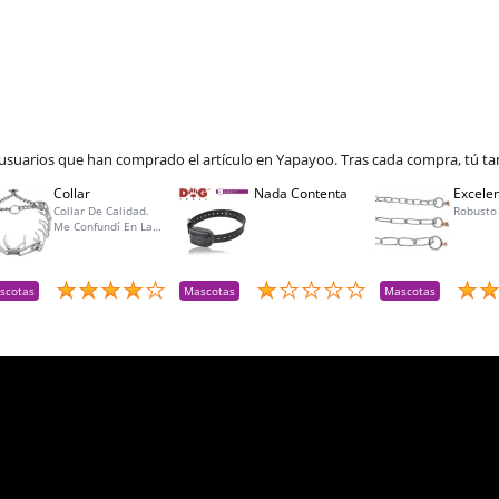
 usuarios que han comprado el artículo en Yapayoo. Tras cada compra, tú ta
Collar
Nada Contenta
Excelen
Collar De Calidad.
Robusto
Me Confundí En La
Talla Para Mí Perra Y
Amablemente Me
Aceptaron La
Devolución Y Lo
scotas
Mascotas
Mascotas
Reemplacé Por La
Talla Adecuada