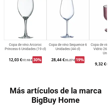
Copa de vino Arcoroc
Copa de vino Sequence 6
Copa de vino
Princess 6 Unidades (19 cl)
Unidades (44 cl)
Vidrio 260 
Unid
12,03 €
30%
28,44 €
19%
17,18 €
35,27 €
9,32 €
14,
Más artículos de la marca
BigBuy Home