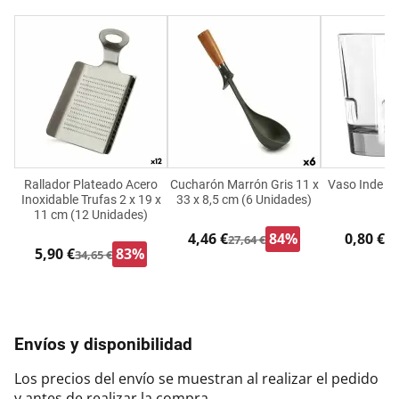
Rallador Plateado Acero
Cucharón Marrón Gris 11 x
Vaso Inde F
Inoxidable Trufas 2 x 19 x
33 x 8,5 cm (6 Unidades)
m
11 cm (12 Unidades)
4,46 €
84%
0,80 €
27,64 €
4,
5,90 €
83%
34,65 €
Envíos y disponibilidad
Los precios del envío se muestran al realizar el pedido
y antes de realizar la compra.