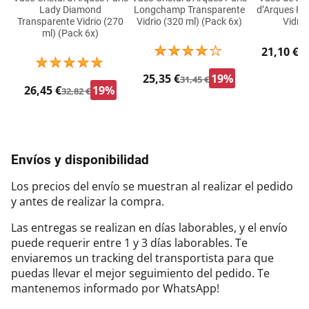
Lady Diamond
Longchamp Transparente
d’Arques Pa
Transparente Vidrio (270
Vidrio (320 ml) (Pack 6x)
Vidrio
ml) (Pack 6x)
21,10 €
26
25,35 €
19%
31,45 €
26,45 €
19%
32,82 €
Envíos y disponibilidad
Los precios del envío se muestran al realizar el pedido
y antes de realizar la compra.
Las entregas se realizan en días laborables, y el envío
puede requerir entre 1 y 3 días laborables. Te
enviaremos un tracking del transportista para que
puedas llevar el mejor seguimiento del pedido. Te
mantenemos informado por WhatsApp!