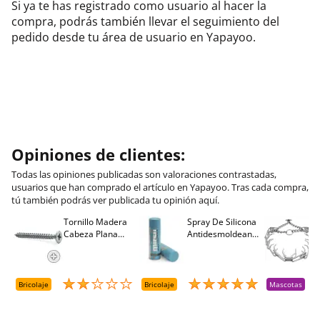
Si ya te has registrado como usuario al hacer la
compra, podrás también llevar el seguimiento del
pedido desde tu área de usuario en Yapayoo.
Opiniones de clientes:
Todas las opiniones publicadas son valoraciones contrastadas,
usuarios que han comprado el artículo en Yapayoo. Tras cada compra,
tú también podrás ver publicada tu opinión aquí.
Tornillo Madera
Spray De Silicona
C
Cabeza Plana
Antidesmoldeante
C
M
Pozidriv 4,5-40
Mirsil. Aerosol
T
+++ (1000 Uds.)
Presurizado. 650
A
Cc
A
D
Bricolaje
Bricolaje
Mascotas
R
T