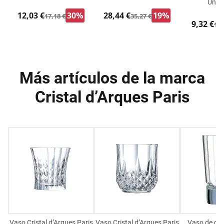
Unid
12,03 €
30%
28,44 €
19%
17,18 €
35,27 €
9,32 €
14,
Más artículos de la marca
Cristal d’Arques Paris
Vaso Cristal d’Arques Paris
Vaso Cristal d’Arques Paris
Vaso de chu