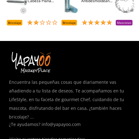
Cabeza Plana
Antidesmoldeante
C
M
Pozidriv 4,5-40
Mirsil. Aerosol
T
+++ (1000 Uds.)
Presurizado. 650
A
Cc
A
D
Bricolaje
Bricolaje
Mascotas
R
T
Encuentra las pequeñas cosas que diariamente vas
añadiendo a tu lista de deseos. Te acompañamos en tu
LifeStyle, en tu faceta de gourmet Chef, cuidando de tu
mascota, disfrutando del bar en casa, ¿también haces
bricolaje? ...
¿Te ayudamos?
info@yapayoo.com