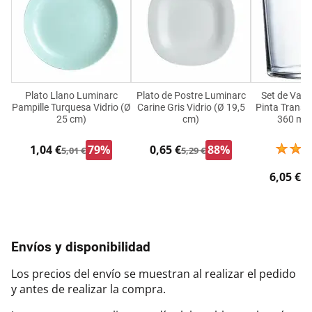
Plato Llano Luminarc
Plato de Postre Luminarc
Set de Vas
Pampille Turquesa Vidrio (Ø
Carine Gris Vidrio (Ø 19,5
Pinta Transp
25 cm)
cm)
360 ml 
1,04 €
79%
0,65 €
88%
5,01 €
5,29 €
6,05 €
9,
Envíos y disponibilidad
Los precios del envío se muestran al realizar el pedido
y antes de realizar la compra.