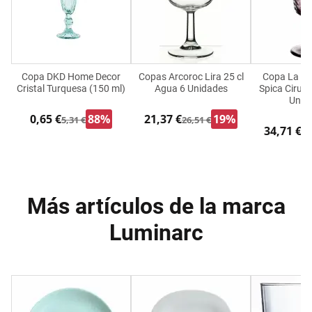
Copa DKD Home Decor
Copas Arcoroc Lira 25 cl
Copa La Me
Cristal Turquesa (150 ml)
Agua 6 Unidades
Spica Ciruel
Unid
0,65 €
88%
21,37 €
19%
5,31 €
26,51 €
34,71 €
86
Más artículos de la marca
Luminarc