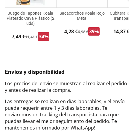
Juego de Tapones Koala
Sacacorchos Koala Rojo
Cubitera Ko
Plateado Cava Plástico (2
Metal
Transparen
uds)
4,28 €
39%
14,87 €
6,98 €
21
7,49 €
34%
11,41 €
Envíos y disponibilidad
Los precios del envío se muestran al realizar el pedido
y antes de realizar la compra.
Las entregas se realizan en días laborables, y el envío
puede requerir entre 1 y 3 días laborables. Te
enviaremos un tracking del transportista para que
puedas llevar el mejor seguimiento del pedido. Te
mantenemos informado por WhatsApp!