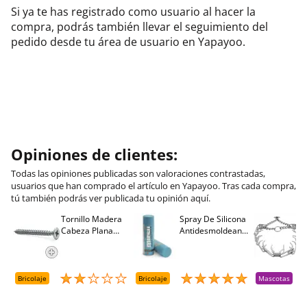
Si ya te has registrado como usuario al hacer la
compra, podrás también llevar el seguimiento del
pedido desde tu área de usuario en Yapayoo.
Opiniones de clientes:
Todas las opiniones publicadas son valoraciones contrastadas,
usuarios que han comprado el artículo en Yapayoo. Tras cada compra,
tú también podrás ver publicada tu opinión aquí.
Tornillo Madera
Spray De Silicona
C
Cabeza Plana
Antidesmoldeante
C
M
Pozidriv 4,5-40
Mirsil. Aerosol
T
+++ (1000 Uds.)
Presurizado. 650
A
Cc
A
D
Bricolaje
Bricolaje
Mascotas
R
T