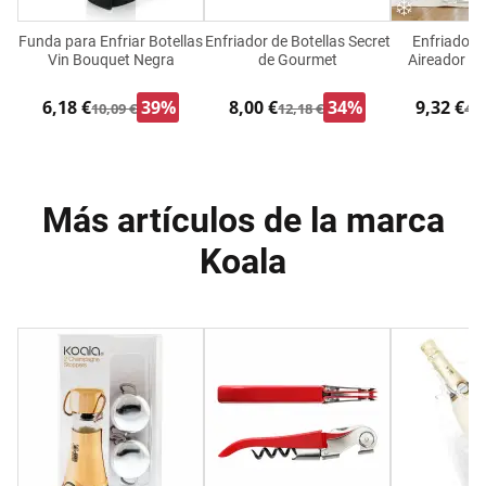
Funda para Enfriar Botellas
Enfriador de Botellas Secret
Enfriador 
Vin Bouquet Negra
de Gourmet
Aireador I
6,18 €
39%
8,00 €
34%
9,32 €
10,09 €
12,18 €
42,
Más artículos de la marca
Koala