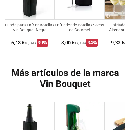
Funda para Enfriar Botellas
Enfriador de Botellas Secret
Enfriador 
Vin Bouquet Negra
de Gourmet
Aireador I
6,18 €
39%
8,00 €
34%
9,32 €
10,09 €
12,18 €
42,
Más artículos de la marca
Vin Bouquet