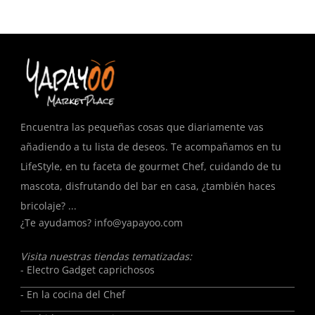
R
T
Encuentra las pequeñas cosas que diariamente vas
añadiendo a tu lista de deseos. Te acompañamos en tu
LifeStyle, en tu faceta de gourmet Chef, cuidando de tu
mascota, disfrutando del bar en casa, ¿también haces
bricolaje? ...
¿Te ayudamos?
info@yapayoo.com
Visita nuestras tiendas tematizadas:
- Electro Gadget caprichosos
- En la cocina del Chef