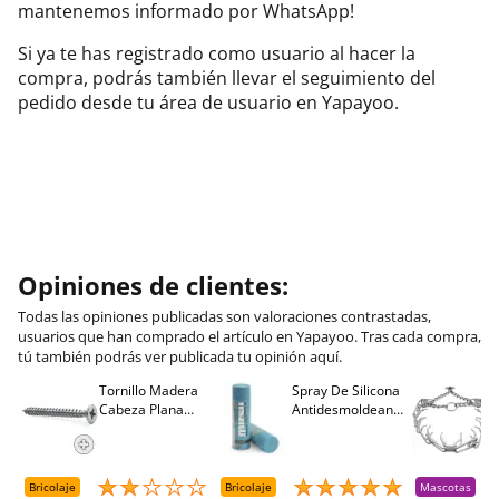
mantenemos informado por WhatsApp!
Si ya te has registrado como usuario al hacer la
compra, podrás también llevar el seguimiento del
pedido desde tu área de usuario en Yapayoo.
Opiniones de clientes:
Todas las opiniones publicadas son valoraciones contrastadas,
usuarios que han comprado el artículo en Yapayoo. Tras cada compra,
tú también podrás ver publicada tu opinión aquí.
Tornillo Madera
Spray De Silicona
C
Cabeza Plana
Antidesmoldeante
C
M
Pozidriv 4,5-40
Mirsil. Aerosol
T
+++ (1000 Uds.)
Presurizado. 650
A
Cc
A
D
Bricolaje
Bricolaje
Mascotas