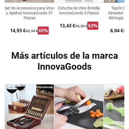
Set de Accesorios para Vino
Estuche de Vino Botella
Tapón Di
y Ajedrez InnovaGoods 37
InnovaGoods 5 Piezas
Aireador de
Piezas
Wintopp I
13,43 €
63%
36,29 €
14,93 €
65%
6,04 €
42,34 €
24,
Más artículos de la marca
InnovaGoods