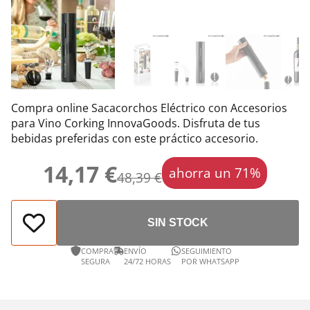
Compra online Sacacorchos Eléctrico con Accesorios
para Vino Corking InnovaGoods. Disfruta de tus
bebidas preferidas con este práctico accesorio.
14,17 €
ahorra un 71%
48,39 €
SIN STOCK
COMPRA
ENVÍO
SEGUIMIENTO
SEGURA
24/72 HORAS
POR WHATSAPP