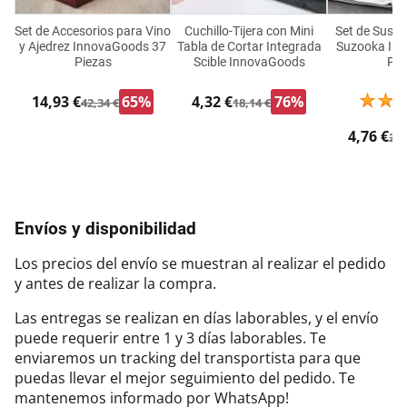
Set de Accesorios para Vino
Cuchillo-Tijera con Mini
Set de Sushi
y Ajedrez InnovaGoods 37
Tabla de Cortar Integrada
Suzooka In
Piezas
Scible InnovaGoods
Pie
14,93 €
65%
4,32 €
76%
42,34 €
18,14 €
4,76 €
24,
Envíos y disponibilidad
Los precios del envío se muestran al realizar el pedido
y antes de realizar la compra.
Las entregas se realizan en días laborables, y el envío
puede requerir entre 1 y 3 días laborables. Te
enviaremos un tracking del transportista para que
puedas llevar el mejor seguimiento del pedido. Te
mantenemos informado por WhatsApp!