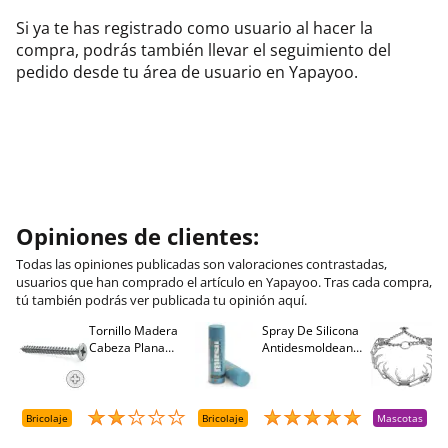
Si ya te has registrado como usuario al hacer la
compra, podrás también llevar el seguimiento del
pedido desde tu área de usuario en Yapayoo.
Opiniones de clientes:
Todas las opiniones publicadas son valoraciones contrastadas,
usuarios que han comprado el artículo en Yapayoo. Tras cada compra,
tú también podrás ver publicada tu opinión aquí.
Tornillo Madera
Spray De Silicona
C
Cabeza Plana
Antidesmoldeante
C
M
Pozidriv 4,5-40
Mirsil. Aerosol
T
+++ (1000 Uds.)
Presurizado. 650
A
Cc
A
D
Bricolaje
Bricolaje
Mascotas
R
T