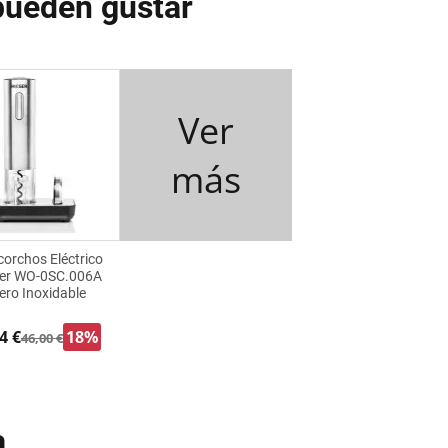
pueden gustar
Ver
más
orchos Eléctrico
er WO-0SC.006A
ero Inoxidable
4 €
18%
46,00 €
a