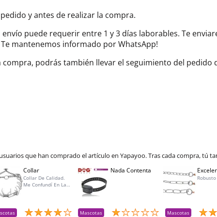
 pedido y antes de realizar la compra.
el envío puede requerir entre 1 y 3 días laborables. Te envi
do. Te mantenemos informado por WhatsApp!
la compra, podrás también llevar el seguimiento del pedido
 usuarios que han comprado el artículo en Yapayoo. Tras cada compra, tú ta
Collar
Nada Contenta
Excelen
Collar De Calidad.
Robusto
Me Confundí En La
Talla Para Mí Perra Y
Amablemente Me
Aceptaron La
Devolución Y Lo
scotas
Mascotas
Mascotas