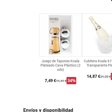
Juego de Tapones Koala
Cubitera Koala 6
Plateado Cava Plástico (2
Transparente Pl
uds)
14,87 €
21,25 €
7,49 €
34%
11,41 €
Envíos y disponibilidad