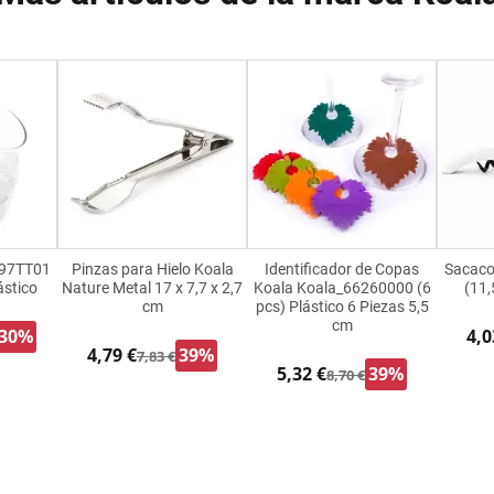
197TT01
Pinzas para Hielo Koala
Identificador de Copas
Sacaco
ástico
Nature Metal 17 x 7,7 x 2,7
Koala Koala_66260000 (6
(11,
cm
pcs) Plástico 6 Piezas 5,5
cm
30%
4,0
4,79 €
39%
7,83 €
5,32 €
39%
8,70 €