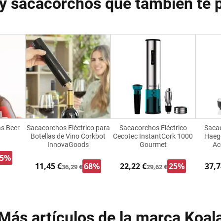
 y sacacorchos que también te 
as Beer
Sacacorchos Eléctrico para
Sacacorchos Eléctrico
Sacac
Botellas de Vino Corkbot
Cecotec InstantCork 1000
Haeg
InnovaGoods
Gourmet
Ac
75%
11,45 €
68%
22,22 €
25%
37,7
36,29 €
29,62 €
Más artículos de la marca Koal