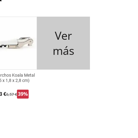
Ver
más
rchos Koala Metal
5 x 1,8 x 2,8 cm)
3 €
39%
6,57 €