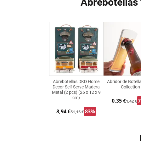
Abrebotellas
Abrebotellas DKD Home
Abridor de Botell
Decor Self Serve Madera
Collection
Metal (2 pcs) (26 x 12 x 9
cm)
0,35 €
1,42 €
8,94 €
83%
51,15 €