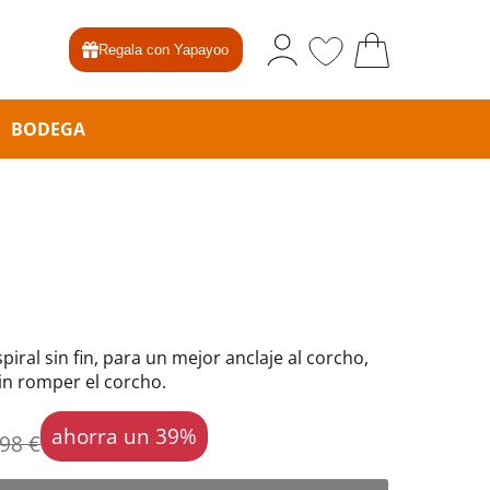
Regala con Yapayoo
BODEGA
ral sin fin, para un mejor anclaje al corcho,
in romper el corcho.
ahorra un 39%
,98 €