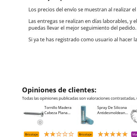
Los precios del envío se muestran al realizar el
Las entregas se realizan en días laborables, y 
puedas llevar el mejor seguimiento del pedi
Si ya te has registrado como usuario al hacer 
Opiniones de clientes:
Todas las opiniones publicadas son valoraciones contrastadas,
Tornillo Madera
Spray De Silicona
Cabeza Plana
Antidesmoldeante
Pozidriv 4,5-40
Mirsil. Aerosol
+++ (1000 Uds.)
Presurizado. 650
Cc
Bricolaje
Bricolaje
Ma