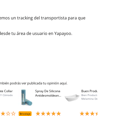
aremos un tracking del transportista para que
 desde tu área de usuario en Yapayoo.
mbién podrás ver publicada tu opinión aquí.
te Collar
Spray De Silicona
Buen Producto
Spray
 Y Cómodo
Antidesmoldeante
Bien Producto,
Bo 40
Melamina De
Mirsil. Aerosol
Calidad, Buen
Presurizado. 650
Precio, Atención Al
Cc
Cliente Excelente,
Entrega Rápida
Bricolaje
Menaje
Brico