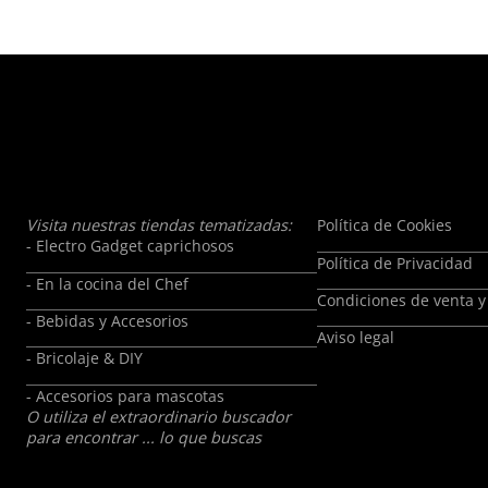
Reemplacé Por La
Talla Adecuada
Visita nuestras tiendas tematizadas:
Política de Cookies
- Electro Gadget caprichosos
Política de Privacidad
- En la cocina del Chef
Condiciones de venta y
- Bebidas y Accesorios
Aviso legal
- Bricolaje & DIY
- Accesorios para mascotas
O utiliza el extraordinario buscador
para encontrar ... lo que buscas