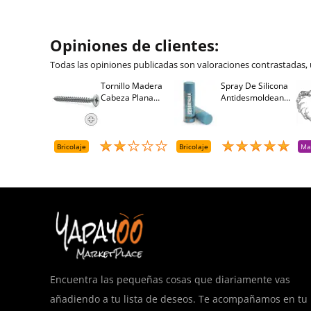
Opiniones de clientes:
Todas las opiniones publicadas son valoraciones contrastadas,
Tornillo Madera
Spray De Silicona
Cabeza Plana
Antidesmoldeante
Pozidriv 4,5-40
Mirsil. Aerosol
+++ (1000 Uds.)
Presurizado. 650
Cc
Bricolaje
Bricolaje
Ma
Encuentra las pequeñas cosas que diariamente vas
añadiendo a tu lista de deseos. Te acompañamos en tu