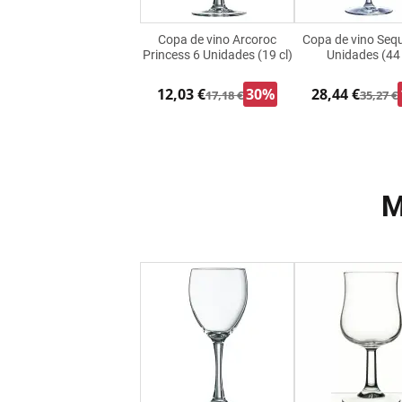
Copa de vino Arcoroc
Copa de vino Seq
Princess 6 Unidades (19 cl)
Unidades (44 
12,03 €
30%
28,44 €
17,18 €
35,27 €
M