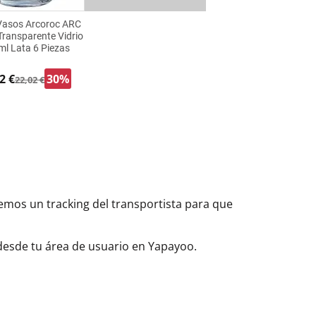
 Vasos Arcoroc ARC
ransparente Vidrio
ml Lata 6 Piezas
2 €
30%
22,02 €
aremos un tracking del transportista para que
 desde tu área de usuario en Yapayoo.