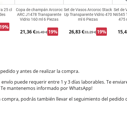
a 25 cl
Copa de champán Arcoroc
Set de Vasos Arcoroc Stack
Set de
des
ARC J1478 Transparente
Up Transparente Vidrio 470
N6545 T
Vidrio 160 ml 6 Piezas
ml 6 Piezas
475 
19%
21,36 €
19%
26,83 €
19%
15,4
26,49 €
33,29 €
 pedido y antes de realizar la compra.
el envío puede requerir entre 1 y 3 días laborables. Te envi
do. Te mantenemos informado por WhatsApp!
la compra, podrás también llevar el seguimiento del pedido