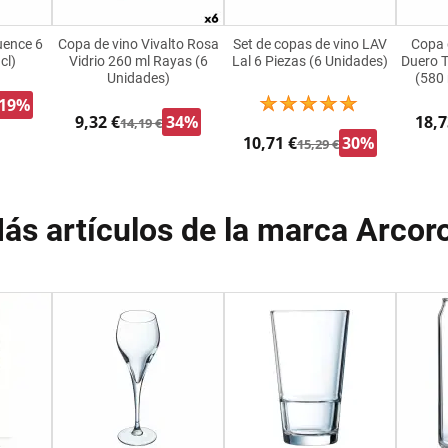
uence 6
Copa de vino Vivalto Rosa
Set de copas de vino LAV
Copa 
cl)
Vidrio 260 ml Rayas (6
Lal 6 Piezas (6 Unidades)
Duero T
Unidades)
(580 
19%
9,32 €
34%
18,7
14,19 €
10,71 €
30%
15,29 €
ás artículos de la marca Arcor