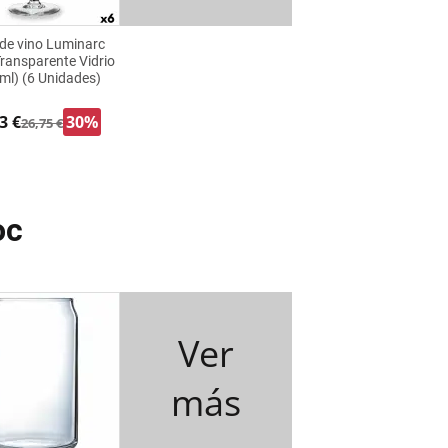
de vino Luminarc
ransparente Vidrio
ml) (6 Unidades)
3 €
30%
26,75 €
oc
Ver
más