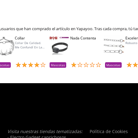
 usuarios que han comprado el artículo en Yapayoo. Tras cada compra, tú ta
Collar
Nada Contenta
Excelen
Collar De Calidad.
Robusto
Me Confundí En La
Talla Para Mí Perra Y
Amablemente Me
Aceptaron La
Devolución Y Lo
scotas
Mascotas
Mascotas
Reemplacé Por La
Talla Adecuada
Visita nuestras tiendas tematizadas:
Política de Cookies
- Electro Gadget caprichosos