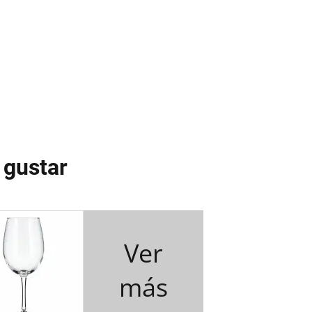
 gustar
Ver
más