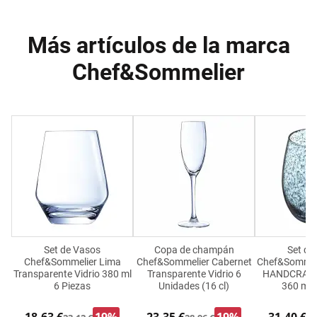
Más artículos de la marca
Chef&Sommelier
Set de Vasos
Copa de champán
Set de
Chef&Sommelier Lima
Chef&Sommelier Cabernet
Chef&Sommel
Transparente Vidrio 380 ml
Transparente Vidrio 6
HANDCRAFT 
6 Piezas
Unidades (16 cl)
360 ml 