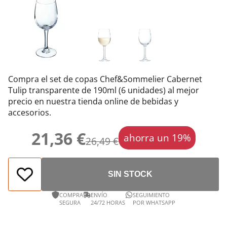
Compra el set de copas Chef&Sommelier Cabernet
Tulip transparente de 190ml (6 unidades) al mejor
precio en nuestra tienda online de bebidas y
accesorios.
21,36 €
ahorra un 19%
26,49 €
SIN STOCK
COMPRA
ENVÍO
SEGUIMIENTO
SEGURA
24/72 HORAS
POR WHATSAPP