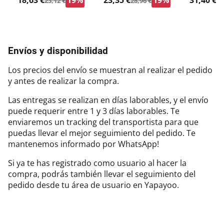
18,63 €
19%
23,35 €
19%
31,40 €
23,12 €
28,96 €
38
Envíos y disponibilidad
Los precios del envío se muestran al realizar el pedido
y antes de realizar la compra.
Las entregas se realizan en días laborables, y el envío
puede requerir entre 1 y 3 días laborables. Te
enviaremos un tracking del transportista para que
puedas llevar el mejor seguimiento del pedido. Te
mantenemos informado por WhatsApp!
Si ya te has registrado como usuario al hacer la
compra, podrás también llevar el seguimiento del
pedido desde tu área de usuario en Yapayoo.