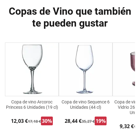
Copas de Vino que también
te pueden gustar
Copa de vino Arcoroc
Copa de vino Sequence 6
Copa de vino
Princess 6 Unidades (19 cl)
Unidades (44 cl)
Vidrio 260 
Unid
12,03 €
30%
28,44 €
19%
17,18 €
35,27 €
9,32 €
14,