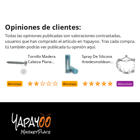
Opiniones de clientes:
Todas las opiniones publicadas son valoraciones contrastadas,
usuarios que han comprado el artículo en Yapayoo. Tras cada compra,
tú también podrás ver publicada tu opinión aquí.
Tornillo Madera
Spray De Silicona
C
Cabeza Plana
Antidesmoldeante
C
M
Pozidriv 4,5-40
Mirsil. Aerosol
T
+++ (1000 Uds.)
Presurizado. 650
A
Cc
A
D
Bricolaje
Bricolaje
Mascotas
R
T