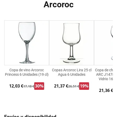
Arcoroc
Copa de vino Arcoroc
Copas Arcoroc Lira 25 cl
Copa de cha
Princess 6 Unidades (19 cl)
Agua 6 Unidades
ARC J1478 T
Vidrio 160 
12,03 €
30%
21,37 €
19%
17,18 €
26,51 €
21,36 €
26
Envíos y disponibilidad