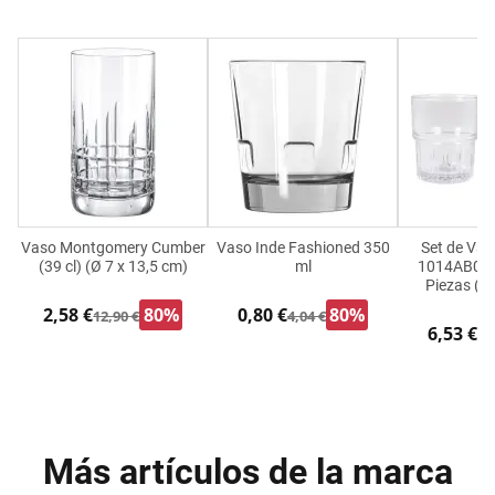
Vaso Montgomery Cumber
Vaso Inde Fashioned 350
Set de Vas
(39 cl) (Ø 7 x 13,5 cm)
ml
1014AB06/
Piezas (6
2,58 €
80%
0,80 €
80%
12,90 €
4,04 €
6,53 €
9,
Más artículos de la marca