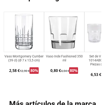
Vaso Montgomery Cumber
Vaso Inde Fashioned 350
Set de Vas
(39 cl) (Ø 7 x 13,5 cm)
ml
1014AB06/
Piezas (6
2,58 €
80%
0,80 €
80%
12,90 €
4,04 €
6,53 €
9,
Más artículos de la marca