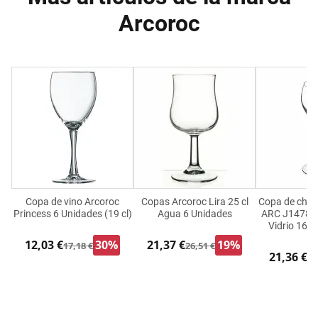
Arcoroc
Copa de vino Arcoroc
Copas Arcoroc Lira 25 cl
Copa de cha
Princess 6 Unidades (19 cl)
Agua 6 Unidades
ARC J1478 T
Vidrio 160 
12,03 €
30%
21,37 €
19%
17,18 €
26,51 €
21,36 €
26