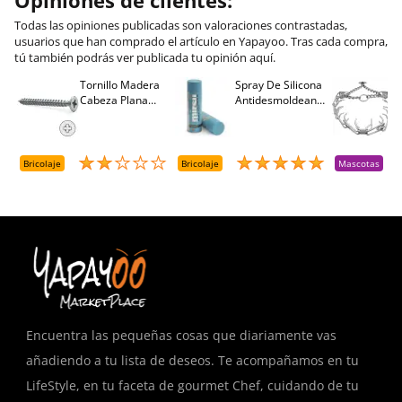
Opiniones de clientes:
Todas las opiniones publicadas son valoraciones contrastadas,
usuarios que han comprado el artículo en Yapayoo. Tras cada compra,
tú también podrás ver publicada tu opinión aquí.
Tornillo Madera
Spray De Silicona
C
Cabeza Plana
Antidesmoldeante
C
M
Pozidriv 4,5-40
Mirsil. Aerosol
T
+++ (1000 Uds.)
Presurizado. 650
A
Cc
A
D
Bricolaje
Bricolaje
Mascotas
R
T
Encuentra las pequeñas cosas que diariamente vas
añadiendo a tu lista de deseos. Te acompañamos en tu
LifeStyle, en tu faceta de gourmet Chef, cuidando de tu