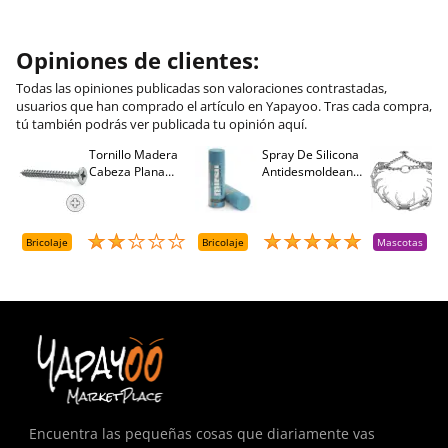
Opiniones de clientes:
Todas las opiniones publicadas son valoraciones contrastadas,
usuarios que han comprado el artículo en Yapayoo. Tras cada compra,
tú también podrás ver publicada tu opinión aquí.
Tornillo Madera
Spray De Silicona
C
Cabeza Plana
Antidesmoldeante
C
M
Pozidriv 4,5-40
Mirsil. Aerosol
T
+++ (1000 Uds.)
Presurizado. 650
A
Cc
A
D
Bricolaje
Bricolaje
Mascotas
R
T
Encuentra las pequeñas cosas que diariamente vas