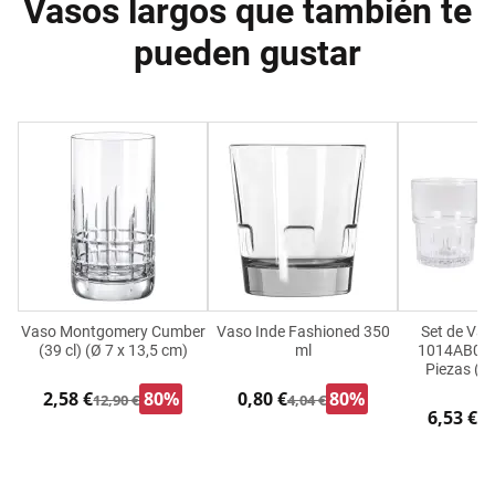
Vasos largos que también te
pueden gustar
Vaso Montgomery Cumber
Vaso Inde Fashioned 350
Set de Vas
(39 cl) (Ø 7 x 13,5 cm)
ml
1014AB06/
Piezas (6
2,58 €
80%
0,80 €
80%
12,90 €
4,04 €
6,53 €
9,