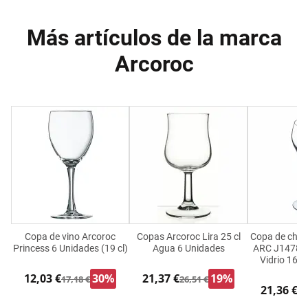
Más artículos de la marca
Arcoroc
Copa de vino Arcoroc
Copas Arcoroc Lira 25 cl
Copa de cha
Princess 6 Unidades (19 cl)
Agua 6 Unidades
ARC J1478 T
Vidrio 160 
12,03 €
30%
21,37 €
19%
17,18 €
26,51 €
21,36 €
26