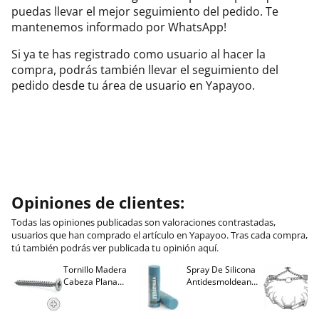
puedas llevar el mejor seguimiento del pedido. Te
mantenemos informado por WhatsApp!
Si ya te has registrado como usuario al hacer la
compra, podrás también llevar el seguimiento del
pedido desde tu área de usuario en Yapayoo.
Opiniones de clientes:
Todas las opiniones publicadas son valoraciones contrastadas,
usuarios que han comprado el artículo en Yapayoo. Tras cada compra,
tú también podrás ver publicada tu opinión aquí.
Tornillo Madera
Spray De Silicona
C
Cabeza Plana
Antidesmoldeante
C
M
Pozidriv 4,5-40
Mirsil. Aerosol
T
+++ (1000 Uds.)
Presurizado. 650
A
Cc