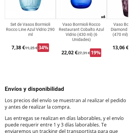
Set de Vasos Bormioli
Vaso Bormioli Rocco
Vaso Borm
Rocco Line Azul Vidrio 290
Restaurant Cobalto Azul
Diamond Mo
ml
Vidrio (430 ml) (6
(470 ml) (
Unidades)
7,38 €
34%
13,06 €
11,25 €
18
22,02 €
19%
27,31 €
Envíos y disponibilidad
Los precios del envío se muestran al realizar el pedido
y antes de realizar la compra.
Las entregas se realizan en días laborables, y el envío
puede requerir entre 1 y 3 días laborables. Te
enviaremos un tracking del transportista para que