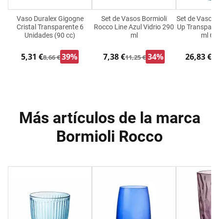
Vaso Duralex Gigogne
Set de Vasos Bormioli
Set de Vasos 
Cristal Transparente 6
Rocco Line Azul Vidrio 290
Up Transparen
Unidades (90 cc)
ml
ml 6 
5,31 €
39%
7,38 €
34%
26,83 €
8,66 €
11,25 €
33
Más artículos de la marca
Bormioli Rocco