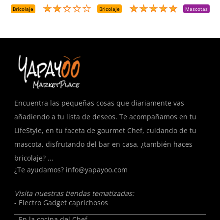
A
D
Bricolaje
Bricolaje
Mascotas
R
T
Encuentra las pequeñas cosas que diariamente vas
añadiendo a tu lista de deseos. Te acompañamos en tu
LifeStyle, en tu faceta de gourmet Chef, cuidando de tu
mascota, disfrutando del bar en casa, ¿también haces
bricolaje? ...
¿Te ayudamos?
info@yapayoo.com
Visita nuestras tiendas tematizadas:
- Electro Gadget caprichosos
- En la cocina del Chef