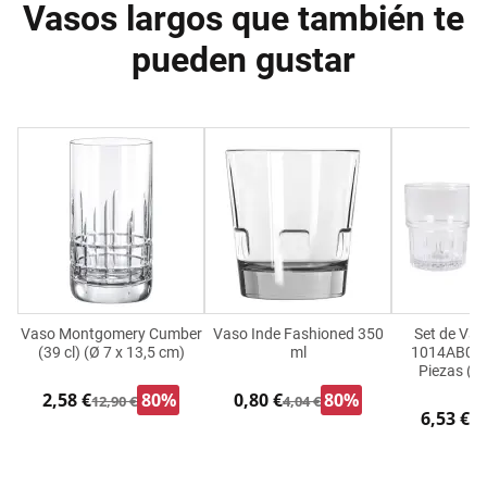
Vasos largos que también te
pueden gustar
Vaso Montgomery Cumber
Vaso Inde Fashioned 350
Set de Vas
(39 cl) (Ø 7 x 13,5 cm)
ml
1014AB06/
Piezas (6
2,58 €
80%
0,80 €
80%
12,90 €
4,04 €
6,53 €
9,