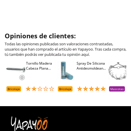
Opiniones de clientes:
Todas las opiniones publicadas son valoraciones contrastadas,
usuarios que han comprado el artículo en Yapayoo. Tras cada compra,
tú también podrás ver publicada tu opinión aquí.
Tornillo Madera
Spray De Silicona
C
Cabeza Plana
Antidesmoldeante
C
M
Pozidriv 4,5-40
Mirsil. Aerosol
T
+++ (1000 Uds.)
Presurizado. 650
A
Cc
A
D
Bricolaje
Bricolaje
Mascotas
R
T