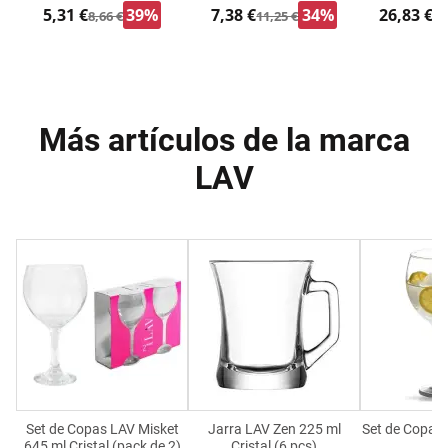
5,31 €
39%
7,38 €
34%
26,83 €
8,66 €
11,25 €
33
Más artículos de la marca
LAV
Set de Copas LAV Misket
Jarra LAV Zen 225 ml
Set de Copas 
645 ml Cristal (pack de 2)
Cristal (6 pcs)
pc