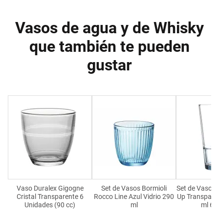
Vasos de agua y de Whisky
que también te pueden
gustar
Vaso Duralex Gigogne
Set de Vasos Bormioli
Set de Vasos 
Cristal Transparente 6
Rocco Line Azul Vidrio 290
Up Transparen
Unidades (90 cc)
ml
ml 6 