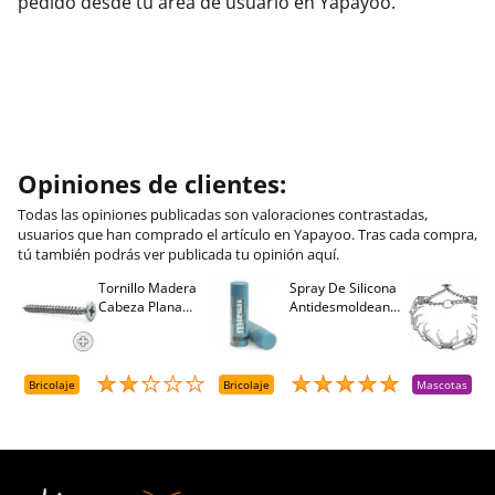
pedido desde tu área de usuario en Yapayoo.
Opiniones de clientes:
Todas las opiniones publicadas son valoraciones contrastadas,
usuarios que han comprado el artículo en Yapayoo. Tras cada compra,
tú también podrás ver publicada tu opinión aquí.
Tornillo Madera
Spray De Silicona
C
Cabeza Plana
Antidesmoldeante
C
M
Pozidriv 4,5-40
Mirsil. Aerosol
T
+++ (1000 Uds.)
Presurizado. 650
A
Cc
A
D
Bricolaje
Bricolaje
Mascotas
R
T