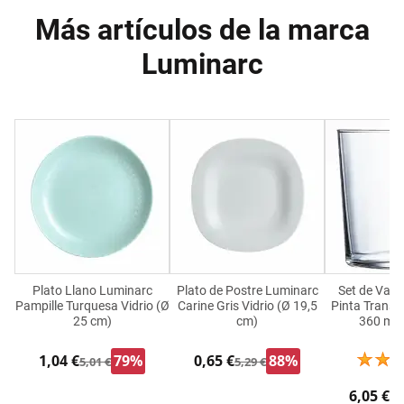
Más artículos de la marca
Luminarc
Plato Llano Luminarc
Plato de Postre Luminarc
Set de Vas
Pampille Turquesa Vidrio (Ø
Carine Gris Vidrio (Ø 19,5
Pinta Transp
25 cm)
cm)
360 ml 
1,04 €
79%
0,65 €
88%
5,01 €
5,29 €
6,05 €
9,