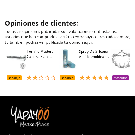
Opiniones de clientes:
Todas las opiniones publicadas son valoraciones contrastadas,
usuarios que han comprado el artículo en Yapayoo. Tras cada compra,
tú también podrás ver publicada tu opinión aquí.
Tornillo Madera
Spray De Silicona
C
Cabeza Plana
Antidesmoldeante
C
M
Pozidriv 4,5-40
Mirsil. Aerosol
T
+++ (1000 Uds.)
Presurizado. 650
A
Cc
A
D
Bricolaje
Bricolaje
Mascotas
R
T