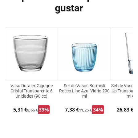
gustar
Vaso Duralex Gigogne
Set de Vasos Bormioli
Set de Vasos 
Cristal Transparente 6
Rocco Line Azul Vidrio 290
Up Transparen
Unidades (90 cc)
ml
ml 6 
5,31 €
39%
7,38 €
34%
26,83 €
8,66 €
11,25 €
33