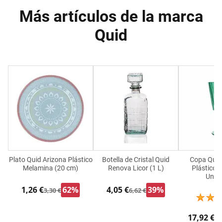
Más artículos de la marca
Quid
Plato Quid Arizona Plástico
Botella de Cristal Quid
Copa Quid 
Melamina (20 cm)
Renova Licor (1 L)
Plástico 
Unid
1,26 €
62%
4,05 €
39%
3,30 €
6,62 €
17,92 €
25