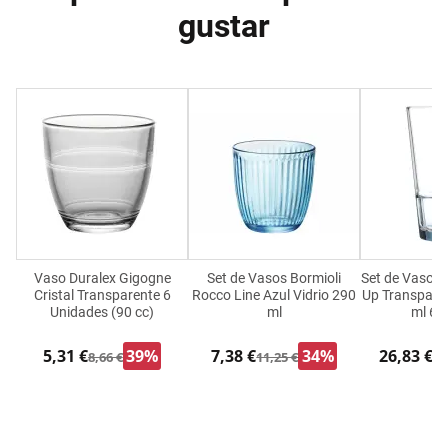
gustar
Vaso Duralex Gigogne
Set de Vasos Bormioli
Set de Vasos 
Cristal Transparente 6
Rocco Line Azul Vidrio 290
Up Transparen
Unidades (90 cc)
ml
ml 6 
5,31 €
39%
7,38 €
34%
26,83 €
8,66 €
11,25 €
33