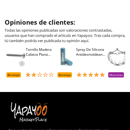
Opiniones de clientes:
Todas las opiniones publicadas son valoraciones contrastadas,
usuarios que han comprado el artículo en Yapayoo. Tras cada compra,
tú también podrás ver publicada tu opinión aquí.
Tornillo Madera
Spray De Silicona
C
Cabeza Plana
Antidesmoldeante
C
M
Pozidriv 4,5-40
Mirsil. Aerosol
T
+++ (1000 Uds.)
Presurizado. 650
A
Cc
A
D
Bricolaje
Bricolaje
Mascotas
R
T