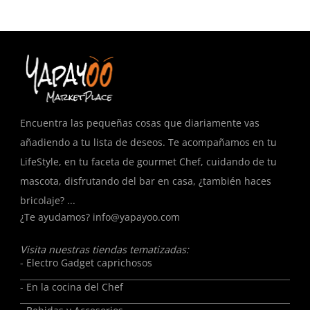
T
Encuentra las pequeñas cosas que diariamente vas
añadiendo a tu lista de deseos. Te acompañamos en tu
LifeStyle, en tu faceta de gourmet Chef, cuidando de tu
mascota, disfrutando del bar en casa, ¿también haces
bricolaje? ...
¿Te ayudamos?
info@yapayoo.com
Visita nuestras tiendas tematizadas:
- Electro Gadget caprichosos
- En la cocina del Chef