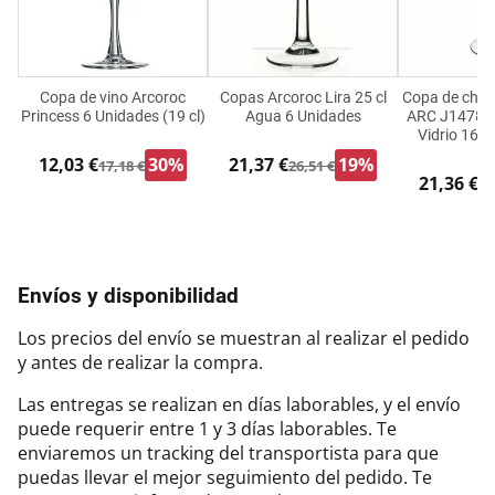
Copa de vino Arcoroc
Copas Arcoroc Lira 25 cl
Copa de cha
Princess 6 Unidades (19 cl)
Agua 6 Unidades
ARC J1478 T
Vidrio 160 
12,03 €
30%
21,37 €
19%
17,18 €
26,51 €
21,36 €
26
Envíos y disponibilidad
Los precios del envío se muestran al realizar el pedido
y antes de realizar la compra.
Las entregas se realizan en días laborables, y el envío
puede requerir entre 1 y 3 días laborables. Te
enviaremos un tracking del transportista para que
puedas llevar el mejor seguimiento del pedido. Te