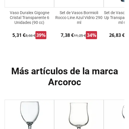
Vaso Duralex Gigogne
Set de Vasos Bormioli
Set de Vasos 
Cristal Transparente 6
Rocco Line Azul Vidrio 290
Up Transparen
Unidades (90 cc)
ml
ml 6 
5,31 €
39%
7,38 €
34%
26,83 €
8,66 €
11,25 €
33
Más artículos de la marca
Arcoroc