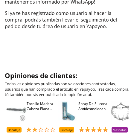
mantenemos informado por WhatsApp!
Si ya te has registrado como usuario al hacer la
compra, podrás también llevar el seguimiento del
pedido desde tu área de usuario en Yapayoo.
Opiniones de clientes:
Todas las opiniones publicadas son valoraciones contrastadas,
usuarios que han comprado el artículo en Yapayoo. Tras cada compra,
tú también podrás ver publicada tu opinión aquí.
Tornillo Madera
Spray De Silicona
C
Cabeza Plana
Antidesmoldeante
C
M
Pozidriv 4,5-40
Mirsil. Aerosol
T
+++ (1000 Uds.)
Presurizado. 650
A
Cc
A
D
Bricolaje
Bricolaje
Mascotas
R