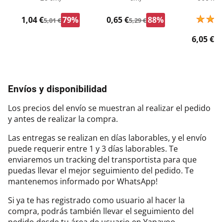
1,04 €
79%
0,65 €
88%
5,01 €
5,29 €
6,05 €
9,
Envíos y disponibilidad
Los precios del envío se muestran al realizar el pedido
y antes de realizar la compra.
Las entregas se realizan en días laborables, y el envío
puede requerir entre 1 y 3 días laborables. Te
enviaremos un tracking del transportista para que
puedas llevar el mejor seguimiento del pedido. Te
mantenemos informado por WhatsApp!
Si ya te has registrado como usuario al hacer la
compra, podrás también llevar el seguimiento del
pedido desde tu área de usuario en Yapayoo.