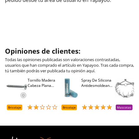
Opiniones de clientes:
Todas las opiniones publicadas son valoraciones contrastadas,
usuarios que han comprado el artículo en Yapayoo. Tras cada compra,
tú también podrás ver publicada tu opinión aquí.
Tornillo Madera
Spray De Silicona
C
Cabeza Plana
Antidesmoldeante
C
M
Pozidriv 4,5-40
Mirsil. Aerosol
T
+++ (1000 Uds.)
Presurizado. 650
A
Cc
A
D
Bricolaje
Bricolaje
Mascotas
R
T