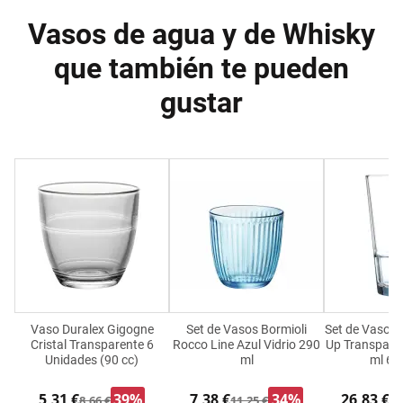
Vasos de agua y de Whisky
que también te pueden
gustar
Vaso Duralex Gigogne
Set de Vasos Bormioli
Set de Vasos 
Cristal Transparente 6
Rocco Line Azul Vidrio 290
Up Transparen
Unidades (90 cc)
ml
ml 6 
5,31 €
39%
7,38 €
34%
26,83 €
8,66 €
11,25 €
33