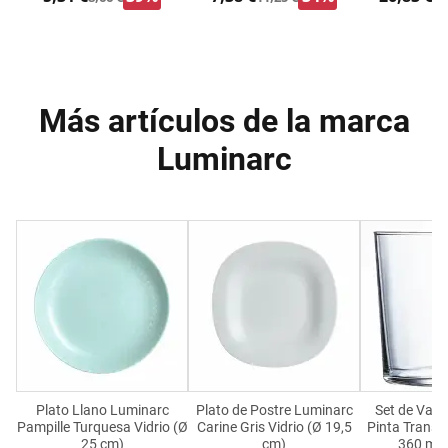
Más artículos de la marca
Luminarc
Plato Llano Luminarc
Plato de Postre Luminarc
Set de Vas
Pampille Turquesa Vidrio (Ø
Carine Gris Vidrio (Ø 19,5
Pinta Transp
25 cm)
cm)
360 ml 