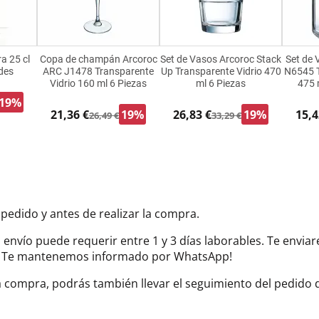
a 25 cl
Copa de champán Arcoroc
Set de Vasos Arcoroc Stack
Set de
des
ARC J1478 Transparente
Up Transparente Vidrio 470
N6545 T
Vidrio 160 ml 6 Piezas
ml 6 Piezas
475 
19%
21,36 €
19%
26,83 €
19%
15,4
26,49 €
33,29 €
 pedido y antes de realizar la compra.
el envío puede requerir entre 1 y 3 días laborables. Te envi
do. Te mantenemos informado por WhatsApp!
la compra, podrás también llevar el seguimiento del pedido