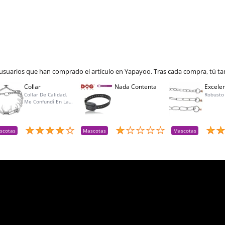
 usuarios que han comprado el artículo en Yapayoo. Tras cada compra, tú ta
Collar
Nada Contenta
Excelen
Collar De Calidad.
Robusto
Me Confundí En La
Talla Para Mí Perra Y
Amablemente Me
Aceptaron La
Devolución Y Lo
scotas
Mascotas
Mascotas
Reemplacé Por La
Talla Adecuada