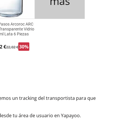
más
 Vasos Arcoroc ARC
ransparente Vidrio
ml Lata 6 Piezas
2 €
30%
22,02 €
aremos un tracking del transportista para que
 desde tu área de usuario en Yapayoo.