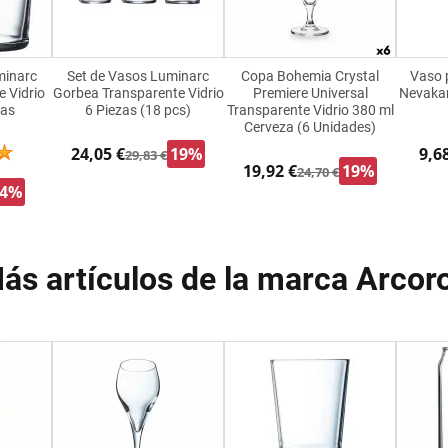
minarc
Set de Vasos Luminarc
Copa Bohemia Crystal
Vaso 
e Vidrio
Gorbea Transparente Vidrio
Premiere Universal
Nevakar
zas
6 Piezas (18 pcs)
Transparente Vidrio 380 ml
Cerveza (6 Unidades)
24,05 €
19%
9,6
29,83 €
19,92 €
19%
24,70 €
34%
ás artículos de la marca Arcor