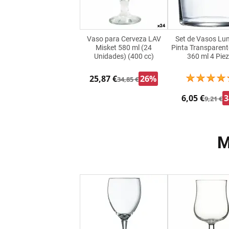
Vaso para Cerveza LAV
Set de Vasos Lu
Misket 580 ml (24
Pinta Transparent
Unidades) (400 cc)
360 ml 4 Pie
25,87 €
26%
34,85 €
6,05 €
9,21 €
M