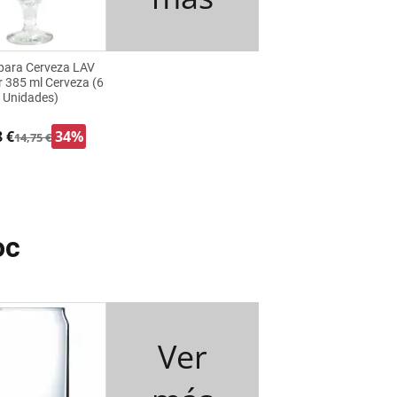
para Cerveza LAV
 385 ml Cerveza (6
Unidades)
8 €
34%
14,75 €
oc
Ver