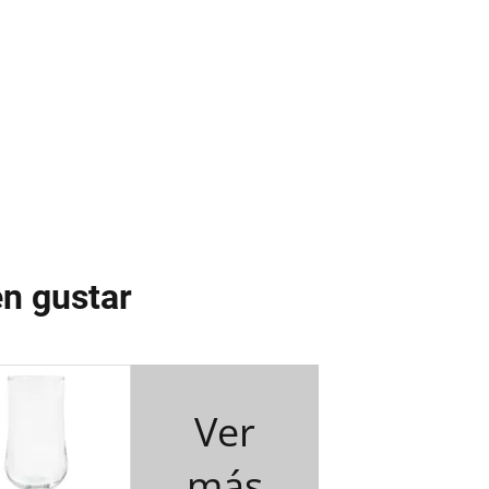
n gustar
Ver
más