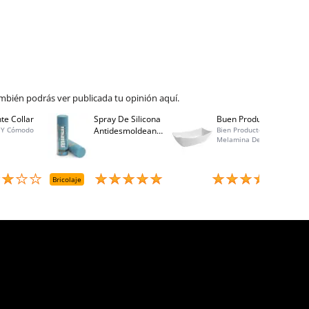
mbién podrás ver publicada tu opinión aquí.
te Collar
Spray De Silicona
Buen Producto
Spray
 Y Cómodo
Antidesmoldeante
Bien Producto,
Bo 40
Melamina De
Mirsil. Aerosol
Calidad, Buen
Presurizado. 650
Precio, Atención Al
Cc
Cliente Excelente,
Entrega Rápida
Bricolaje
Menaje
Brico