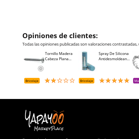
Opiniones de clientes:
Todas las opiniones publicadas son valoraciones contrastadas,
Tornillo Madera
Spray De Silicona
Cabeza Plana
Antidesmoldeante
Pozidriv 4,5-40
Mirsil. Aerosol
+++ (1000 Uds.)
Presurizado. 650
Cc
Bricolaje
Bricolaje
Ma