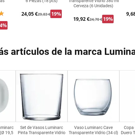
zas
6 Piezas (18 pcs)
Transparente Vidrio 380 ml
Cerveza (6 Unidades)
24,05 €
19%
9,6
29,83 €
19,92 €
19%
24,70 €
34%
s artículos de la marca Lumin
uminarc
Set de Vasos Luminarc
Vaso Luminarc Cave
Copa 
 (Ø 19,5
Pinta Transparente Vidrio
Transparente Vidrio (34 cl)
Duero T