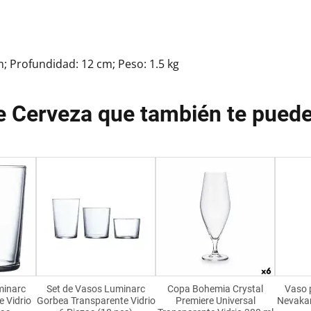
m; Profundidad: 12 cm; Peso: 1.5 kg
e Cerveza que también te puede
minarc
Set de Vasos Luminarc
Copa Bohemia Crystal
Vaso 
e Vidrio
Gorbea Transparente Vidrio
Premiere Universal
Nevakar