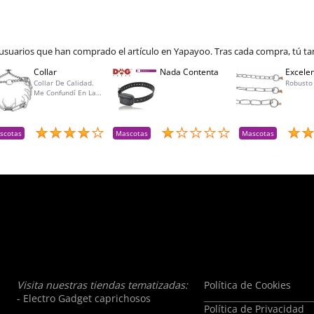
 usuarios que han comprado el artículo en Yapayoo. Tras cada compra, tú ta
Collar
Nada Contenta
Excelen
Collar De Calidad.
Robusto
Me Confundí En La
Talla Para Mí Perra Y
Amablemente Me
Aceptaron La
Devolución Y Lo
scotas
Mascotas
Mascotas
Reemplacé Por La
Talla Adecuada
Visita nuestras tiendas tematizadas:
Política de Cookies
- Electro Gadget caprichosos
Política de Privacidad