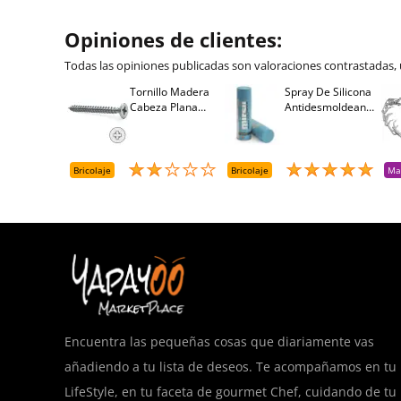
Opiniones de clientes:
Todas las opiniones publicadas son valoraciones contrastadas,
Tornillo Madera
Spray De Silicona
Cabeza Plana
Antidesmoldeante
Pozidriv 4,5-40
Mirsil. Aerosol
+++ (1000 Uds.)
Presurizado. 650
Cc
Bricolaje
Bricolaje
Ma
Encuentra las pequeñas cosas que diariamente vas
añadiendo a tu lista de deseos. Te acompañamos en tu
LifeStyle, en tu faceta de gourmet Chef, cuidando de tu