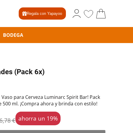
Regala con Yapayoo
BODEGA
ades (Pack 6x)
el Vaso para Cerveza Luminarc Spirit Bar! Pack
e 500 ml. ¡Compra ahora y brinda con estilo!
ahorra un 19%
6,78 €