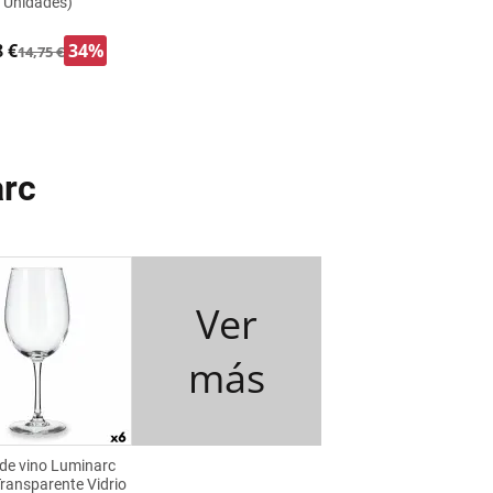
Unidades)
8 €
34%
14,75 €
arc
Ver
más
de vino Luminarc
ransparente Vidrio