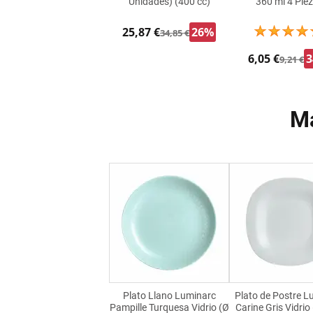
Unidades) (400 cc)
360 ml 4 Pie
25,87 €
26%
34,85 €
6,05 €
9,21 €
Má
Plato Llano Luminarc
Plato de Postre L
Pampille Turquesa Vidrio (Ø
Carine Gris Vidrio