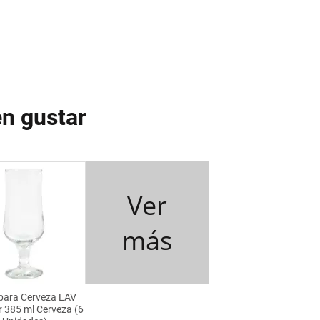
n gustar
Ver
más
para Cerveza LAV
 385 ml Cerveza (6