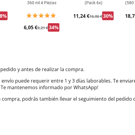
360 ml 4 Piezas
(Pack 6x)
(580 
88%
11,24 €
30%
18,7
16,06 €
6,05 €
34%
9,21 €
 pedido y antes de realizar la compra.
el envío puede requerir entre 1 y 3 días laborables. Te envi
do. Te mantenemos informado por WhatsApp!
la compra, podrás también llevar el seguimiento del pedido