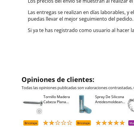
Los precios del envío se muestran al realizar el
Las entregas se realizan en días laborables, y 
puedas llevar el mejor seguimiento del pedi
Si ya te has registrado como usuario al hacer 
Opiniones de clientes:
Todas las opiniones publicadas son valoraciones contrastadas,
Tornillo Madera
Spray De Silicona
Cabeza Plana
Antidesmoldeante
Pozidriv 4,5-40
Mirsil. Aerosol
+++ (1000 Uds.)
Presurizado. 650
Cc
Bricolaje
Bricolaje
Ma