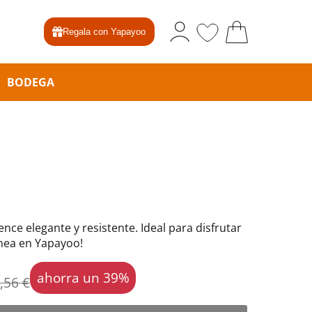
Regala con Yapayoo
BODEGA
nce elegante y resistente. Ideal para disfrutar
ínea en Yapayoo!
ahorra un 39%
,56 €