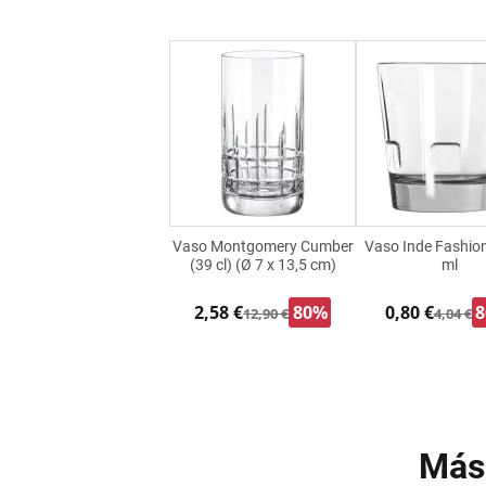
Vaso Montgomery Cumber
Vaso Inde Fashio
(39 cl) (Ø 7 x 13,5 cm)
ml
2,58 €
80%
0,80 €
12,90 €
4,04 €
Más 