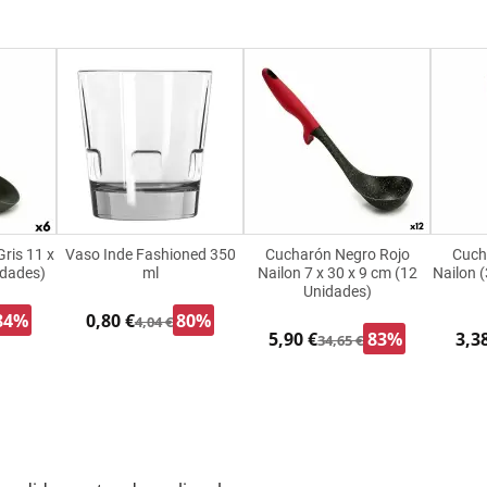
ris 11 x
Vaso Inde Fashioned 350
Cucharón Negro Rojo
Cuch
idades)
ml
Nailon 7 x 30 x 9 cm (12
Nailon (
Unidades)
84%
0,80 €
80%
4,04 €
5,90 €
83%
3,3
34,65 €