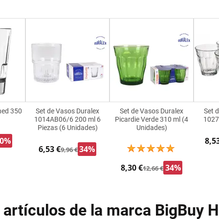
ned 350
Set de Vasos Duralex
Set de Vasos Duralex
Set 
1014AB06/6 200 ml 6
Picardie Verde 310 ml (4
1027
Piezas (6 Unidades)
Unidades)
80%
8,5
6,53 €
34%
9,96 €
8,30 €
34%
12,66 €
artículos de la marca BigBuy