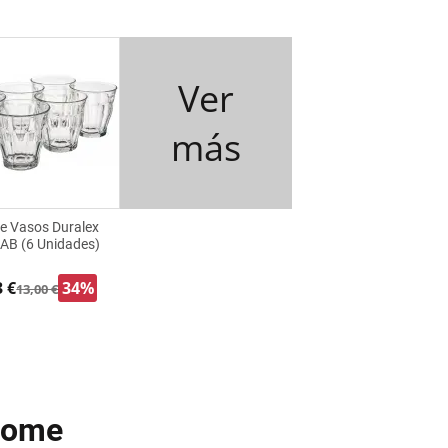
Ver
más
de Vasos Duralex
AB (6 Unidades)
3 €
34%
13,00 €
 Home