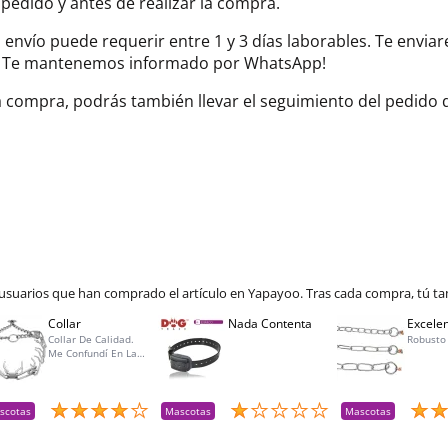
 pedido y antes de realizar la compra.
el envío puede requerir entre 1 y 3 días laborables. Te envi
do. Te mantenemos informado por WhatsApp!
la compra, podrás también llevar el seguimiento del pedido
 usuarios que han comprado el artículo en Yapayoo. Tras cada compra, tú ta
Collar
Nada Contenta
Excelen
Collar De Calidad.
Robusto
Me Confundí En La
Talla Para Mí Perra Y
Amablemente Me
Aceptaron La
Devolución Y Lo
scotas
Mascotas
Mascotas
Reemplacé Por La
Talla Adecuada