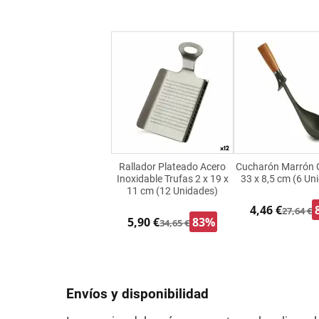
Rallador Plateado Acero
Cucharón Marrón G
Inoxidable Trufas 2 x 19 x
33 x 8,5 cm (6 Un
11 cm (12 Unidades)
4,46 €
27,64 €
5,90 €
83%
34,65 €
Envíos y disponibilidad