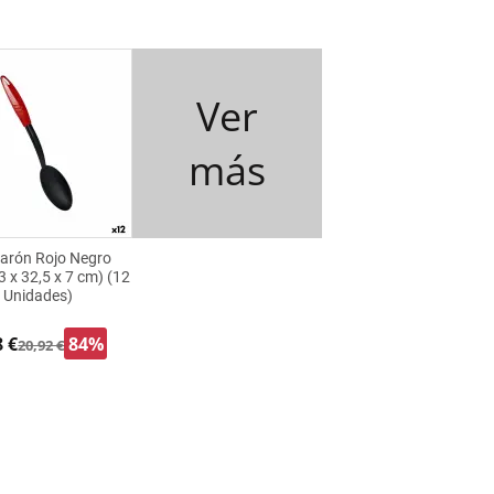
Ver
más
arón Rojo Negro
3 x 32,5 x 7 cm) (12
Unidades)
8 €
84%
20,92 €