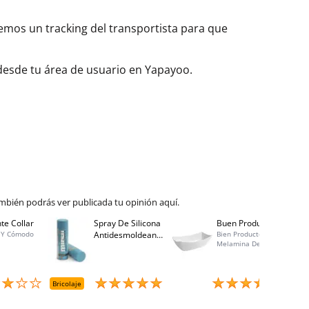
aremos un tracking del transportista para que
 desde tu área de usuario en Yapayoo.
mbién podrás ver publicada tu opinión aquí.
te Collar
Spray De Silicona
Buen Producto
Spray
 Y Cómodo
Antidesmoldeante
Bien Producto,
Bo 40
Melamina De
Mirsil. Aerosol
Calidad, Buen
Presurizado. 650
Precio, Atención Al
Cc
Cliente Excelente,
Entrega Rápida
Bricolaje
Menaje
Brico