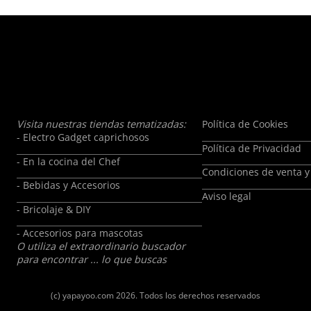
Visita nuestras tiendas tematizadas:
Política de Cookies
- Electro Gadget caprichosos
Política de Privacidad
- En la cocina del Chef
Condiciones de venta y
- Bebidas y Accesorios
Aviso legal
- Bricolaje & DIY
- Accesorios para mascotas
O utiliza el extraordinario buscador
para encontrar ... lo que buscas
(c)
yapayoo.com
2026. Todos los derechos reservados