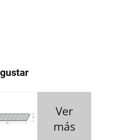
gustar
Ver
más