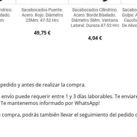
ndrico.
Sacabocados Puente.
Sacabocados Cilíndrico.
Sacaboc
elado.
Acero. Rojo. Diámetro
Acero. Borde Biselado.
Golpe. 
Mm
25Mm. 47-52 Hrc
Diámetro 5Mm. Ventana
Caucho
Lateral. Dureza 47-52 Hrc
De Alivi
49,75 €
4,04 €
 pedido y antes de realizar la compra.
el envío puede requerir entre 1 y 3 días laborables. Te envi
do. Te mantenemos informado por WhatsApp!
la compra, podrás también llevar el seguimiento del pedido