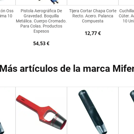
tón Oss
Pistola Aerográfica De
Tijera Cortar Chapa Corte
Cuchill
ima 10
Gravedad. Boquilla
Recto. Acero. Palanca
Cúter. 
Metálica. Cuerpo Cromado.
Compuesta
10 Uni
Para Colas. Productos
Espesos
12,77 €
54,53 €
Más artículos de la marca Mife