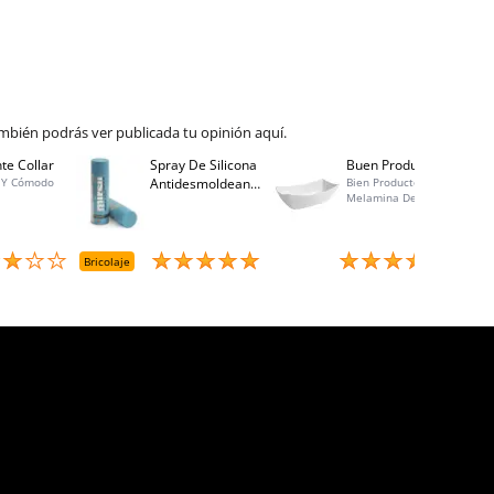
mbién podrás ver publicada tu opinión aquí.
te Collar
Spray De Silicona
Buen Producto
Spray
 Y Cómodo
Antidesmoldeante
Bien Producto,
Bo 40
Melamina De
Mirsil. Aerosol
Calidad, Buen
Presurizado. 650
Precio, Atención Al
Cc
Cliente Excelente,
Entrega Rápida
Bricolaje
Menaje
Brico