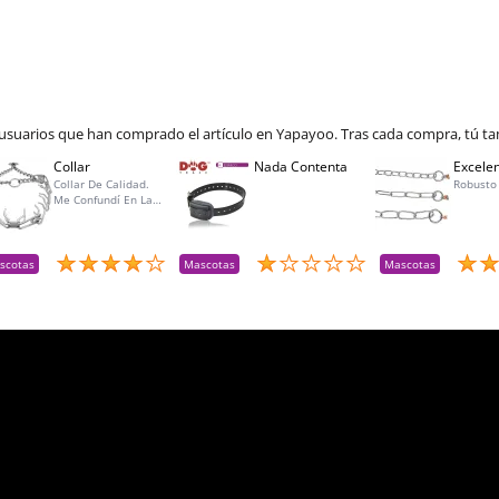
 usuarios que han comprado el artículo en Yapayoo. Tras cada compra, tú ta
Collar
Nada Contenta
Excelen
Collar De Calidad.
Robusto
Me Confundí En La
Talla Para Mí Perra Y
Amablemente Me
Aceptaron La
Devolución Y Lo
scotas
Mascotas
Mascotas
Reemplacé Por La
Talla Adecuada