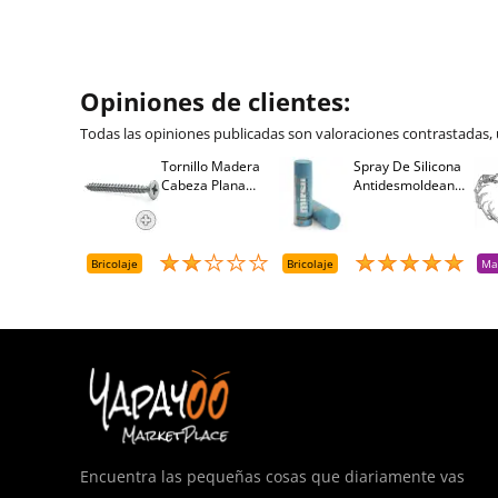
Opiniones de clientes:
Todas las opiniones publicadas son valoraciones contrastadas,
Tornillo Madera
Spray De Silicona
Cabeza Plana
Antidesmoldeante
Pozidriv 4,5-40
Mirsil. Aerosol
+++ (1000 Uds.)
Presurizado. 650
Cc
Bricolaje
Bricolaje
Ma
Encuentra las pequeñas cosas que diariamente vas