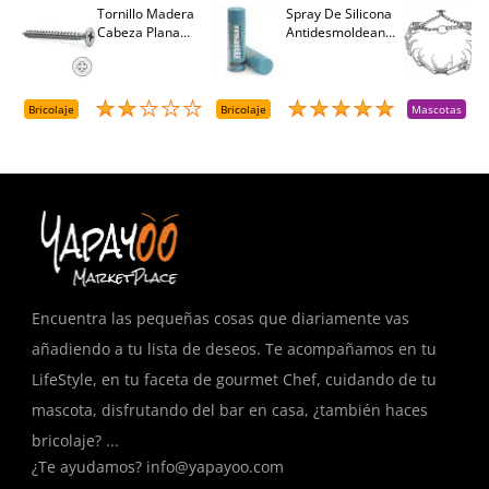
Tornillo Madera
Spray De Silicona
C
Cabeza Plana
Antidesmoldeante
C
M
Pozidriv 4,5-40
Mirsil. Aerosol
T
+++ (1000 Uds.)
Presurizado. 650
A
Cc
A
D
Bricolaje
Bricolaje
Mascotas
R
T
Encuentra las pequeñas cosas que diariamente vas
añadiendo a tu lista de deseos. Te acompañamos en tu
LifeStyle, en tu faceta de gourmet Chef, cuidando de tu
mascota, disfrutando del bar en casa, ¿también haces
bricolaje? ...
¿Te ayudamos?
info@yapayoo.com