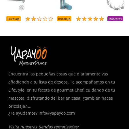
M
Pozidriv 4,5-40
Mirsil. Aerosol
T
+++ (1000 Uds.)
Presurizado. 650
A
Cc
A
D
Bricolaje
Bricolaje
Mascotas
R
T
Encuentra las pequeñas cosas que diariamente vas
añadiendo a tu lista de deseos. Te acompañamos en tu
LifeStyle, en tu faceta de gourmet Chef, cuidando de tu
mascota, disfrutando del bar en casa, ¿también haces
bricolaje? ...
¿Te ayudamos?
info@yapayoo.com
Visita nuestras tiendas tematizadas: