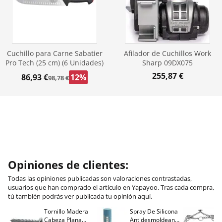
Cuchillo para Carne Sabatier
Afilador de Cuchillos Work
Pro Tech (25 cm) (6 Unidades)
Sharp 09DX075
255,87 €
86,93 €
12%
98,78 €
Opiniones de clientes:
Todas las opiniones publicadas son valoraciones contrastadas,
usuarios que han comprado el artículo en Yapayoo. Tras cada compra,
tú también podrás ver publicada tu opinión aquí.
Tornillo Madera
Spray De Silicona
C
Cabeza Plana
Antidesmoldeante
C