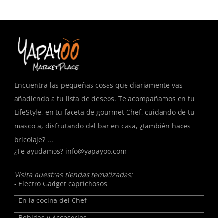
T
Encuentra las pequeñas cosas que diariamente vas
añadiendo a tu lista de deseos. Te acompañamos en tu
LifeStyle, en tu faceta de gourmet Chef, cuidando de tu
mascota, disfrutando del bar en casa, ¿también haces
bricolaje? ...
¿Te ayudamos?
info@yapayoo.com
Visita nuestras tiendas tematizadas:
- Electro Gadget caprichosos
- En la cocina del Chef
- Bebidas y Accesorios