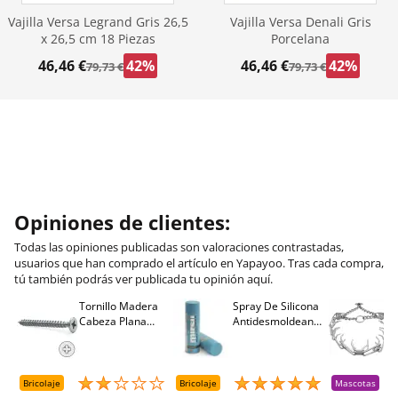
Vajilla Versa Legrand Gris 26,5
Vajilla Versa Denali Gris
x 26,5 cm 18 Piezas
Porcelana
46,46 €
42%
46,46 €
42%
79,73 €
79,73 €
Opiniones de clientes:
Todas las opiniones publicadas son valoraciones contrastadas,
usuarios que han comprado el artículo en Yapayoo. Tras cada compra,
tú también podrás ver publicada tu opinión aquí.
Tornillo Madera
Spray De Silicona
C
Cabeza Plana
Antidesmoldeante
C
M
Pozidriv 4,5-40
Mirsil. Aerosol
T
+++ (1000 Uds.)
Presurizado. 650
A
Cc
A
D
Bricolaje
Bricolaje
Mascotas
R