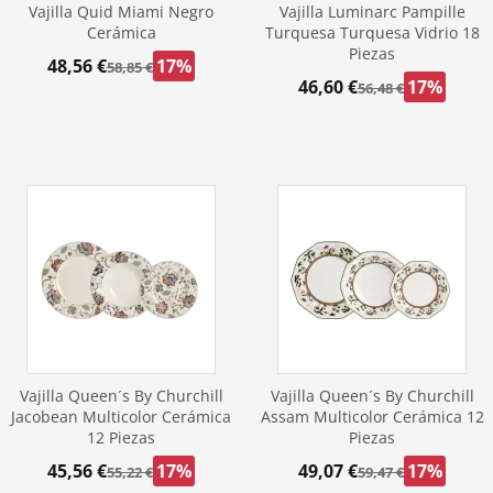
Vajilla Quid Miami Negro
Vajilla Luminarc Pampille
Cerámica
Turquesa Turquesa Vidrio 18
Piezas
48,56 €
17%
58,85 €
46,60 €
17%
56,48 €
Vajilla Queen´s By Churchill
Vajilla Queen´s By Churchill
Jacobean Multicolor Cerámica
Assam Multicolor Cerámica 12
12 Piezas
Piezas
45,56 €
17%
49,07 €
17%
55,22 €
59,47 €