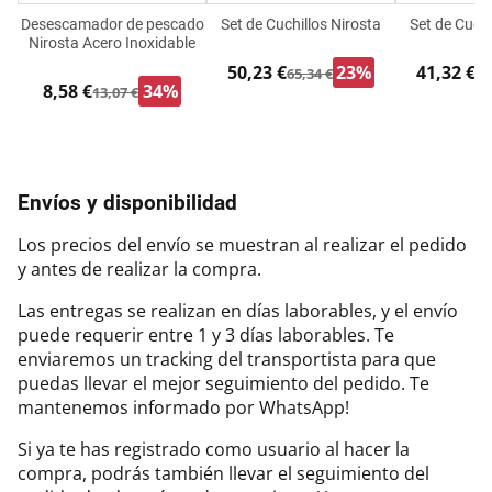
Desescamador de pescado
Set de Cuchillos Nirosta
Set de Cuchi
Nirosta Acero Inoxidable
50,23 €
23%
41,32 €
65,34 €
53
8,58 €
34%
13,07 €
Envíos y disponibilidad
Los precios del envío se muestran al realizar el pedido
y antes de realizar la compra.
Las entregas se realizan en días laborables, y el envío
puede requerir entre 1 y 3 días laborables. Te
enviaremos un tracking del transportista para que
puedas llevar el mejor seguimiento del pedido. Te
mantenemos informado por WhatsApp!
Si ya te has registrado como usuario al hacer la
compra, podrás también llevar el seguimiento del