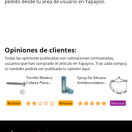
pedido desde tu área de usuario en Yapayoo.
Opiniones de clientes:
Todas las opiniones publicadas son valoraciones contrastadas,
usuarios que han comprado el artículo en Yapayoo. Tras cada compra,
tú también podrás ver publicada tu opinión aquí.
Tornillo Madera
Spray De Silicona
C
Cabeza Plana
Antidesmoldeante
C
M
Pozidriv 4,5-40
Mirsil. Aerosol
T
+++ (1000 Uds.)
Presurizado. 650
A
Cc
A
D
Bricolaje
Bricolaje
Mascotas
R
T