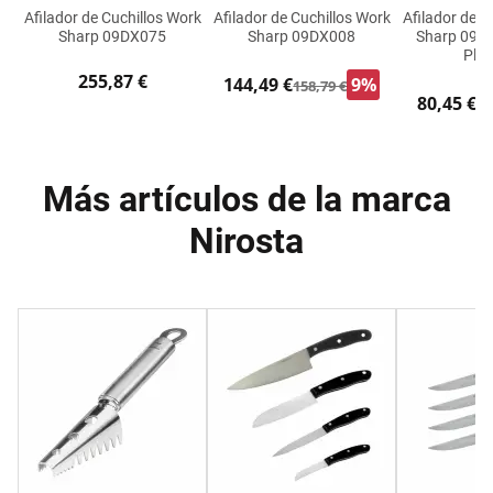
Afilador de Cuchillos Work
Afilador de Cuchillos Work
Afilador de C
Sharp 09DX075
Sharp 09DX008
Sharp 09D
Plás
255,87 €
144,49 €
9%
158,79 €
80,45 €
91
Más artículos de la marca
Nirosta