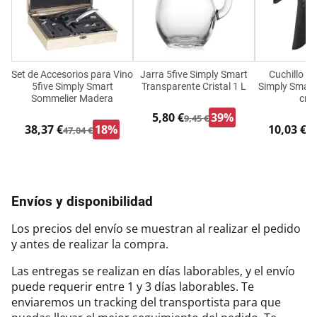
Set de Accesorios para Vino
Jarra 5five Simply Smart
Cuchillo Pe
5five Simply Smart
Transparente Cristal 1 L
Simply Smart
Sommelier Madera
cm 
5,80 €
39%
9,45 €
38,37 €
18%
10,03 €
47,04 €
15
Envíos y disponibilidad
Los precios del envío se muestran al realizar el pedido
y antes de realizar la compra.
Las entregas se realizan en días laborables, y el envío
puede requerir entre 1 y 3 días laborables. Te
enviaremos un tracking del transportista para que