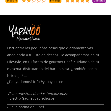
D
Bricolaje
Bricolaje
Mascotas
R
T
Encuentra las pequeñas cosas que diariamente vas
añadiendo a tu lista de deseos. Te acompañamos en tu
LifeStyle, en tu faceta de gourmet Chef, cuidando de tu
mascota, disfrutando del bar en casa, ¿también haces
bricolaje? ...
¿Te ayudamos?
info@yapayoo.com
Visita nuestras tiendas tematizadas:
- Electro Gadget caprichosos
- En la cocina del Chef