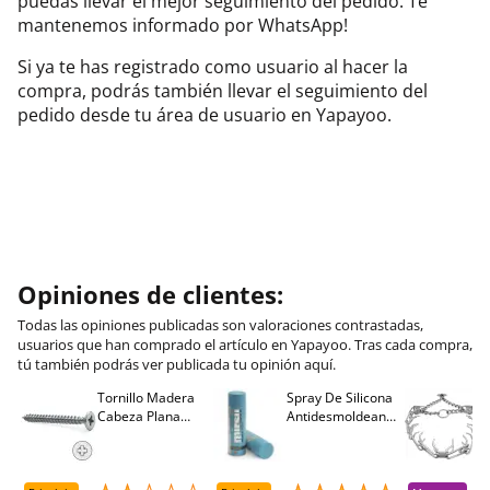
puedas llevar el mejor seguimiento del pedido. Te
mantenemos informado por WhatsApp!
Si ya te has registrado como usuario al hacer la
compra, podrás también llevar el seguimiento del
pedido desde tu área de usuario en Yapayoo.
Opiniones de clientes:
Todas las opiniones publicadas son valoraciones contrastadas,
usuarios que han comprado el artículo en Yapayoo. Tras cada compra,
tú también podrás ver publicada tu opinión aquí.
Tornillo Madera
Spray De Silicona
C
Cabeza Plana
Antidesmoldeante
C
M
Pozidriv 4,5-40
Mirsil. Aerosol
T
+++ (1000 Uds.)
Presurizado. 650
A
Cc
A