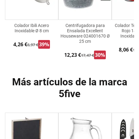
Colador Ibili Acero
Centrifugadora para
Colador Tes
Inoxidable Ø 8 cm
Ensalada Excellent
Rojo 14 
Houseware 024001670 Ø
Inoxidabl
25 cm
4,26 €
39%
6,97 €
8,06 €
12,
12,23 €
30%
17,47 €
Más artículos de la marca
5five