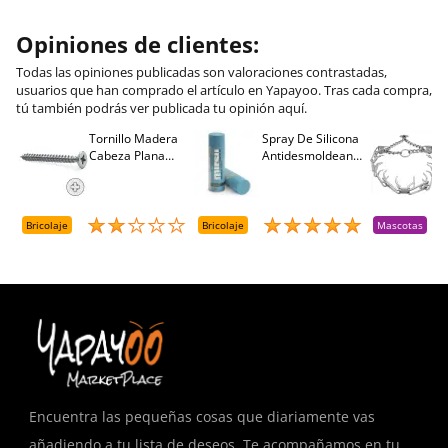
Opiniones de clientes:
Todas las opiniones publicadas son valoraciones contrastadas,
usuarios que han comprado el artículo en Yapayoo. Tras cada compra,
tú también podrás ver publicada tu opinión aquí.
Tornillo Madera
Spray De Silicona
C
Cabeza Plana
Antidesmoldeante
C
M
Pozidriv 4,5-40
Mirsil. Aerosol
T
+++ (1000 Uds.)
Presurizado. 650
A
Cc
A
D
Bricolaje
Bricolaje
Mascotas
R
T
Encuentra las pequeñas cosas que diariamente vas
añadiendo a tu lista de deseos. Te acompañamos en tu