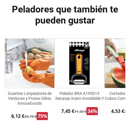
Peladores que también te
pueden gustar
Guantes Limpiadores de
Pelador BRA A195013
Cortador d
Verduras y Frutas Glinis
Naranja Acero Inoxidable Y
Cubos Cutmil
InnovaGoods
7,45 €
34%
4,53 €
11,36 €
20,
6,12 €
75%
24,19 €