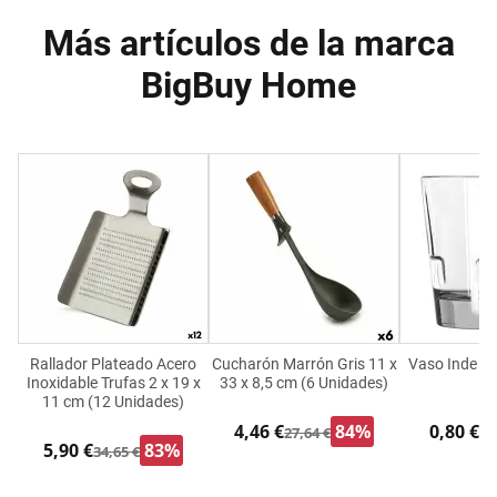
Más artículos de la marca
BigBuy Home
Rallador Plateado Acero
Cucharón Marrón Gris 11 x
Vaso Inde F
Inoxidable Trufas 2 x 19 x
33 x 8,5 cm (6 Unidades)
m
11 cm (12 Unidades)
4,46 €
84%
0,80 €
27,64 €
4,
5,90 €
83%
34,65 €