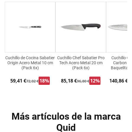
Cuchillo de Cocina Sabatier
Cuchillo Chef Sabatier Pro
Cuchillo Ch
Origin Acero Metal 10 cm
Tech Acero Metal 20 cm
Carbon Ne
(Pack 6x)
(Pack 6x)
Baquelita (
59,41 €
18%
85,18 €
12%
140,86 €
72,02 €
96,80 €
16
Más artículos de la marca
Quid