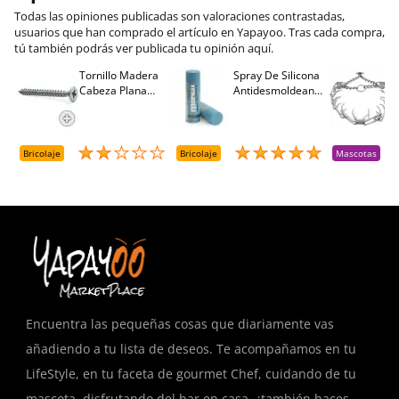
Todas las opiniones publicadas son valoraciones contrastadas,
usuarios que han comprado el artículo en Yapayoo. Tras cada compra,
tú también podrás ver publicada tu opinión aquí.
Tornillo Madera
Spray De Silicona
C
Cabeza Plana
Antidesmoldeante
C
M
Pozidriv 4,5-40
Mirsil. Aerosol
T
+++ (1000 Uds.)
Presurizado. 650
A
Cc
A
D
Bricolaje
Bricolaje
Mascotas
R
T
Encuentra las pequeñas cosas que diariamente vas
añadiendo a tu lista de deseos. Te acompañamos en tu
LifeStyle, en tu faceta de gourmet Chef, cuidando de tu
mascota, disfrutando del bar en casa, ¿también haces