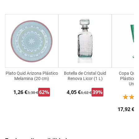
Plato Quid Arizona Plástico
Botella de Cristal Quid
Copa Quid 
Melamina (20 cm)
Renova Licor (1 L)
Plástico 
Unid
1,26 €
62%
4,05 €
39%
3,30 €
6,62 €
17,92 €
25