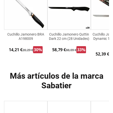
Cuchillo Jamonero BRA
Cuchillo Jamonero Quttin
Cuchillo Jam
A198009
Dark 22 cm (28 Unidades)
Dynamic 16 
c
14,21 €
30%
58,79 €
33%
20,29 €
88,09 €
52,39 €
78
Más artículos de la marca
Sabatier