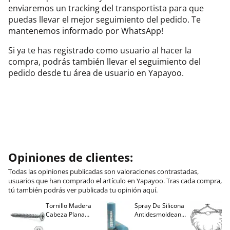
enviaremos un tracking del transportista para que
puedas llevar el mejor seguimiento del pedido. Te
mantenemos informado por WhatsApp!
Si ya te has registrado como usuario al hacer la
compra, podrás también llevar el seguimiento del
pedido desde tu área de usuario en Yapayoo.
Opiniones de clientes:
Todas las opiniones publicadas son valoraciones contrastadas,
usuarios que han comprado el artículo en Yapayoo. Tras cada compra,
tú también podrás ver publicada tu opinión aquí.
Tornillo Madera
Spray De Silicona
C
Cabeza Plana
Antidesmoldeante
C
M
Pozidriv 4,5-40
Mirsil. Aerosol
T