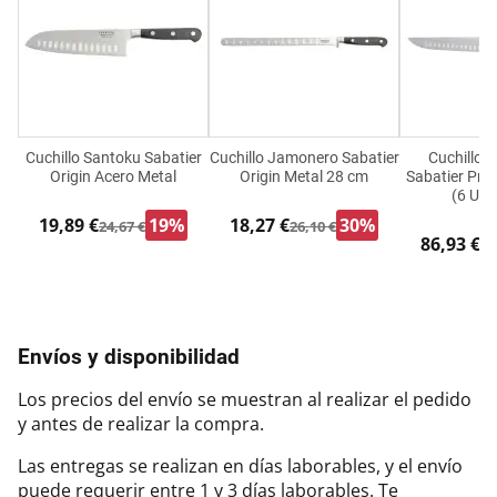
Cuchillo Santoku Sabatier
Cuchillo Jamonero Sabatier
Cuchillo 
Origin Acero Metal
Origin Metal 28 cm
Sabatier Pro
(6 Uni
19,89 €
19%
18,27 €
30%
24,67 €
26,10 €
86,93 €
98
Envíos y disponibilidad
Los precios del envío se muestran al realizar el pedido
y antes de realizar la compra.
Las entregas se realizan en días laborables, y el envío
puede requerir entre 1 y 3 días laborables. Te