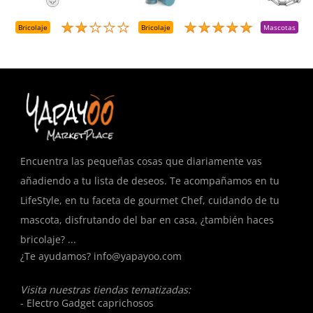
+++ (1000 Uds.)
Presurizado. 650
A
Cc
A
D
Bricolaje
Bricolaje
Mascotas
R
T
Encuentra las pequeñas cosas que diariamente vas
añadiendo a tu lista de deseos. Te acompañamos en tu
LifeStyle, en tu faceta de gourmet Chef, cuidando de tu
mascota, disfrutando del bar en casa, ¿también haces
bricolaje? ...
¿Te ayudamos?
info@yapayoo.com
Visita nuestras tiendas tematizadas:
- Electro Gadget caprichosos