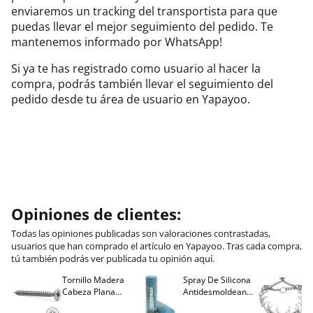
enviaremos un tracking del transportista para que
puedas llevar el mejor seguimiento del pedido. Te
mantenemos informado por WhatsApp!
Si ya te has registrado como usuario al hacer la
compra, podrás también llevar el seguimiento del
pedido desde tu área de usuario en Yapayoo.
Opiniones de clientes:
Todas las opiniones publicadas son valoraciones contrastadas,
usuarios que han comprado el artículo en Yapayoo. Tras cada compra,
tú también podrás ver publicada tu opinión aquí.
Tornillo Madera
Spray De Silicona
C
Cabeza Plana
Antidesmoldeante
C
M
Pozidriv 4,5-40
Mirsil. Aerosol
T