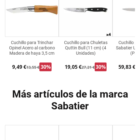
Cuchillo para Trinchar
Cuchillo para Chuletas
Cuchillo pa
Opinel Acero al carbono
Quttin Bull (11 cm) (4
Sabatier Uni
Madera de haya 3,5 cm
Unidades)
(Pac
9,49 €
30%
19,05 €
30%
59,83 €
13,55 €
27,21 €
72
Más artículos de la marca
Sabatier