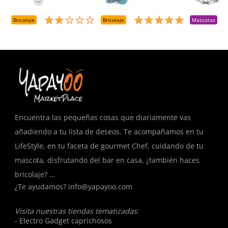
+++ (1000 Uds.)
Presurizado. 650
A
Cc
A
D
Bricolaje
Bricolaje
Mascotas
R
T
Encuentra las pequeñas cosas que diariamente vas
añadiendo a tu lista de deseos. Te acompañamos en tu
LifeStyle, en tu faceta de gourmet Chef, cuidando de tu
mascota, disfrutando del bar en casa, ¿también haces
bricolaje? ...
¿Te ayudamos?
info@yapayoo.com
Visita nuestras tiendas tematizadas:
- Electro Gadget caprichosos