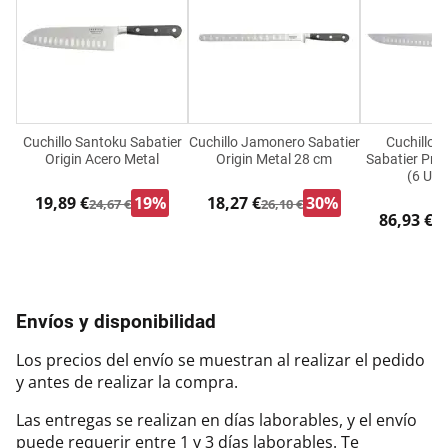
Cuchillo Santoku Sabatier
Cuchillo Jamonero Sabatier
Cuchillo 
Origin Acero Metal
Origin Metal 28 cm
Sabatier Pro
(6 Uni
19,89 €
19%
18,27 €
30%
24,67 €
26,10 €
86,93 €
98
Envíos y disponibilidad
Los precios del envío se muestran al realizar el pedido
y antes de realizar la compra.
Las entregas se realizan en días laborables, y el envío
puede requerir entre 1 y 3 días laborables. Te