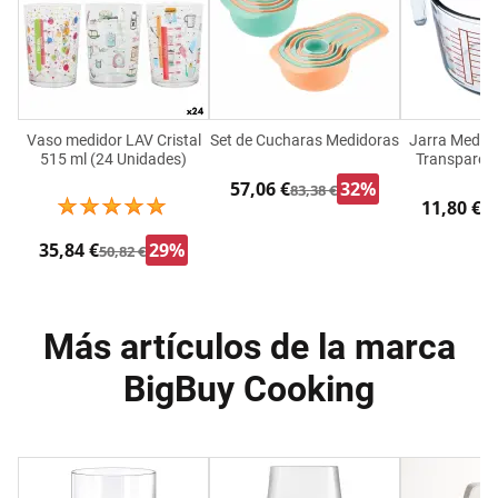
Vaso medidor LAV Cristal
Set de Cucharas Medidoras
Jarra Medido
515 ml (24 Unidades)
Transparent
57,06 €
32%
83,38 €
11,80 €
16
35,84 €
29%
50,82 €
Más artículos de la marca
BigBuy Cooking