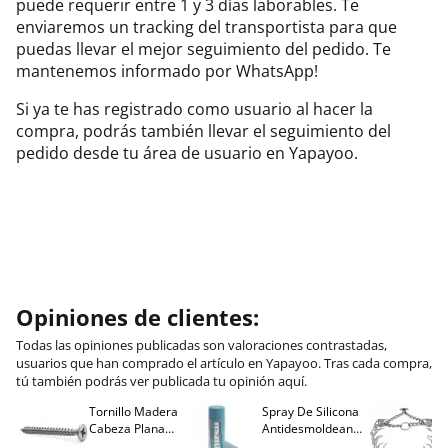
puede requerir entre 1 y 3 días laborables. Te
enviaremos un tracking del transportista para que
puedas llevar el mejor seguimiento del pedido. Te
mantenemos informado por WhatsApp!
Si ya te has registrado como usuario al hacer la
compra, podrás también llevar el seguimiento del
pedido desde tu área de usuario en Yapayoo.
Opiniones de clientes:
Todas las opiniones publicadas son valoraciones contrastadas,
usuarios que han comprado el artículo en Yapayoo. Tras cada compra,
tú también podrás ver publicada tu opinión aquí.
Tornillo Madera
Spray De Silicona
C
Cabeza Plana
Antidesmoldeante
C
M
Pozidriv 4,5-40
Mirsil. Aerosol