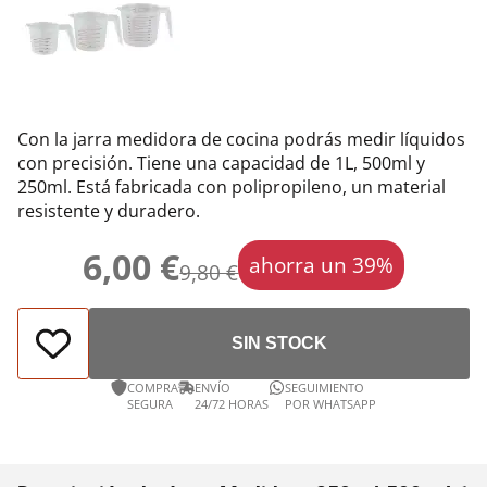
Con la jarra medidora de cocina podrás medir líquidos
con precisión. Tiene una capacidad de 1L, 500ml y
250ml. Está fabricada con polipropileno, un material
resistente y duradero.
6,00 €
ahorra un 39%
9,80 €
SIN STOCK
COMPRA
ENVÍO
SEGUIMIENTO
SEGURA
24/72 HORAS
POR WHATSAPP