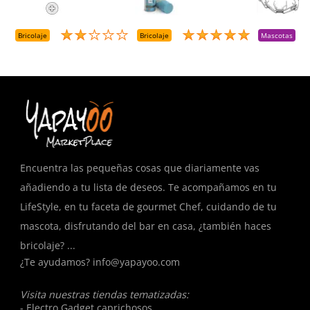
T
+++ (1000 Uds.)
Presurizado. 650
A
Cc
A
D
Bricolaje
Bricolaje
Mascotas
R
T
Encuentra las pequeñas cosas que diariamente vas
añadiendo a tu lista de deseos. Te acompañamos en tu
LifeStyle, en tu faceta de gourmet Chef, cuidando de tu
mascota, disfrutando del bar en casa, ¿también haces
bricolaje? ...
¿Te ayudamos?
info@yapayoo.com
Visita nuestras tiendas tematizadas:
- Electro Gadget caprichosos