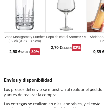
Vaso Montgomery Cumber
Copa de cóctel Arome 67 cl
Abridor de B
(39 cl) (Ø 7 x 13,5 cm)
Colle
2,70 €
82%
14,68 €
2,58 €
80%
0,35 €
12,90 €
1,
Envíos y disponibilidad
Los precios del envío se muestran al realizar el pedido
y antes de realizar la compra.
Las entregas se realizan en días laborables, y el envío