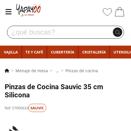
VAJILLA
TE Y CAFÉ
CUBERTERÍA
CRISTALERÍA
UTENSIL
Menaje de mesa
...
Pinzas de cocina
Pinzas de Cocina Sauvic 35 cm
Silicona
Ref: S7900633
SAUVIC