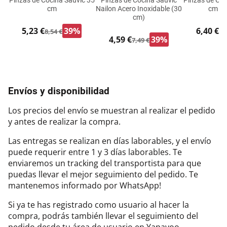
Pinzas de Cocina Sauvic 35
Pinzas de Cocina Sauvic
Pinzas de Coc
cm
Nailon Acero Inoxidable (30
cm Si
cm)
5,23 €
39%
6,40 €
8,54 €
9,
4,59 €
39%
7,49 €
Envíos y disponibilidad
Los precios del envío se muestran al realizar el pedido
y antes de realizar la compra.
Las entregas se realizan en días laborables, y el envío
puede requerir entre 1 y 3 días laborables. Te
enviaremos un tracking del transportista para que
puedas llevar el mejor seguimiento del pedido. Te
mantenemos informado por WhatsApp!
Si ya te has registrado como usuario al hacer la
compra, podrás también llevar el seguimiento del
pedido desde tu área de usuario en Yapayoo.