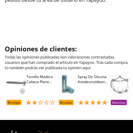
Opiniones de clientes:
Todas las opiniones publicadas son valoraciones contrastadas,
usuarios que han comprado el artículo en Yapayoo. Tras cada compra,
tú también podrás ver publicada tu opinión aquí.
Tornillo Madera
Spray De Silicona
C
Cabeza Plana
Antidesmoldeante
C
M
Pozidriv 4,5-40
Mirsil. Aerosol
T
+++ (1000 Uds.)
Presurizado. 650
A
Cc
A
D
Bricolaje
Bricolaje
Mascotas
R
T