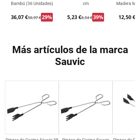
Bambú (36 Unidades)
cm
Madera Made
36,07 €
29%
5,23 €
39%
12,50 €
50,97 €
8,54 €
17
Más artículos de la marca
Sauvic